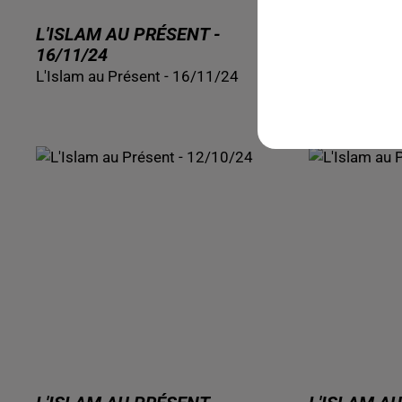
L'ISLAM AU PRÉSENT -
L'ISLAM AU
16/11/24
09/11/24
L'Islam au Présent - 16/11/24
L'Islam au Pr