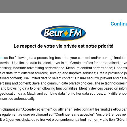
Contin
 PRÉSENT -
L'ISLAM AU PRÉSENT -
23/11/24
ésent - 30/11/24
L'Islam au Présent - 23/11/24
Le respect de votre vie privée est notre priorité
ers
do the following data processing based on your consent and/or our legitimate int
device; Use limited data to select advertising; Create profiles for personalised adver
vertising; Measure advertising performance; Measure content performance; Unders
ns of data from different sources; Develop and improve services; Create profiles to 
alised content; Use limited data to select content; Ensure security, prevent and detect
ertising and content; Save and communicate privacy choices. These technologies
and browsing data to offer following functionalities: Identify devices based on infor
eolocation data; Match and combine data from other data sources; Link different de
nsmitted automatically.
cliquant sur "Accepter et fermer", ou affiner en sélectionnant les finalités et/ou pa
 également refuser en cliquant sur "Continuer sans accepter". Vos préférences ne 
tre à jour vos choix, ou retirer votre consentement à tout moment via le lien "Gérer 