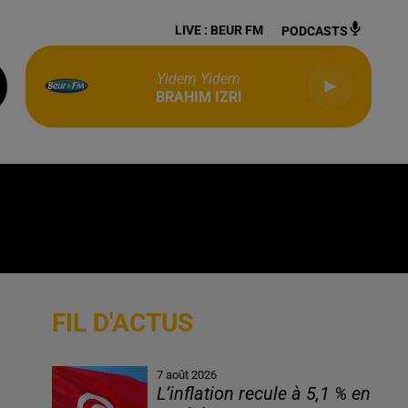
LIVE :
BEUR FM
PODCASTS
Yidem Yidem
BRAHIM IZRI
FIL D'ACTUS
7 août 2026
L’inflation recule à 5,1 % en