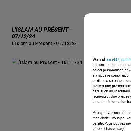
L'ISLAM AU PRÉSENT -
L'ISLAM AU
07/12/24
30/11/24
L'Islam au Présent - 07/12/24
L'Islam au Pr
We and
our (447) partn
access information on a 
select personalised ad
statistics or combinatio
profiles to select person
Deliver and present adv
data such as IP address 
requested; Use precise g
based on information tra
Vous pouvez accepter en 
mes choix". Vous pouvez
ce site. Vous pouvez met
bas de chaque page.