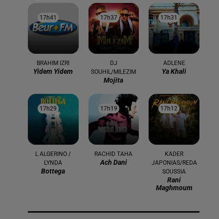
17h41
17h41
17h37
17h37
17h31
17h31
BRAHIM IZRI
DJ
ADLENE
Yidem Yidem
Ya Khali
SOUHIL/MILEZIM
Mojita
17h29
17h29
17h19
17h19
17h12
17h12
L ALGERINO /
RACHID TAHA
KADER
Ach Dani
LYNDA
JAPONIAS/REDA
Bottega
SOUSSIA
Rani
Maghmoum