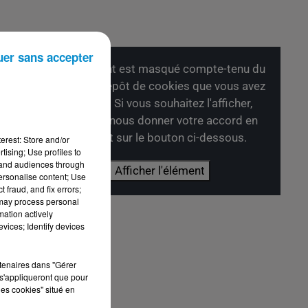
uer sans accepter
Cet élément est masqué compte-tenu du
refus du dépôt de cookies que vous avez
exprimé. Si vous souhaitez l'afficher,
merci de nous donner votre accord en
cliquant sur le bouton ci-dessous.
erest: Store and/or
tising; Use profiles to
tand audiences through
Afficher l'élément
personalise content; Use
 fraud, and fix errors;
 may process personal
mation actively
vices; Identify devices
rtenaires dans "Gérer
s'appliqueront que pour
les cookies" situé en