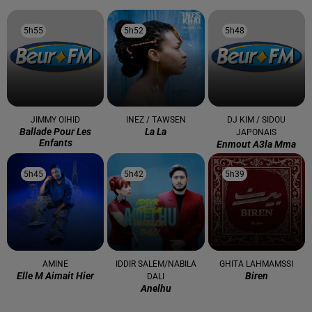
5h55
5h55
5h52
5h52
5h48
5h48
JIMMY OIHID
INEZ / TAWSEN
DJ KIM / SIDOU
Ballade Pour Les
La La
JAPONAIS
Enfants
Enmout A3la Mma
5h45
5h45
5h42
5h42
5h39
5h39
AMINE
IDDIR SALEM/NABILA
GHITA LAHMAMSSI
Elle M Aimait Hier
Biren
DALI
Anelhu