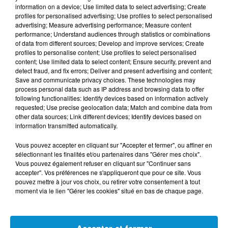
information on a device; Use limited data to select advertising; Create
profiles for personalised advertising; Use profiles to select personalised
advertising; Measure advertising performance; Measure content
performance; Understand audiences through statistics or combinations
of data from different sources; Develop and improve services; Create
profiles to personalise content; Use profiles to select personalised
content; Use limited data to select content; Ensure security, prevent and
detect fraud, and fix errors; Deliver and present advertising and content;
Save and communicate privacy choices. These technologies may
process personal data such as IP address and browsing data to offer
following functionalities: Identify devices based on information actively
requested; Use precise geolocation data; Match and combine data from
other data sources; Link different devices; Identify devices based on
information transmitted automatically.
BILAL NEDMAN
Tous les jours de 19h30 à 21h dans Time Sport !
Vous pouvez accepter en cliquant sur "Accepter et fermer", ou affiner en
sélectionnant les finalités et/ou partenaires dans "Gérer mes choix".
Vous pouvez également refuser en cliquant sur "Continuer sans
accepter". Vos préférences ne s'appliqueront que pour ce site. Vous
pouvez mettre à jour vos choix, ou retirer votre consentement à tout
moment via le lien "Gérer les cookies" situé en bas de chaque page.