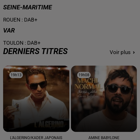
SEINE-MARITIME
ROUEN
:
DAB+
VAR
TOULON
:
DAB+
DERNIERS TITRES
Voir plus
19h13
19h13
19h08
19h08
L'ALGERINO/KADER JAPONAIS
AMINE BABYLONE