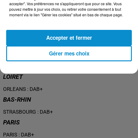
accepter". Vos préférences ne s'appliqueront que pour ce site. Vous
ISÈRE
pouvez mettre à jour vos choix, ou retirer votre consentement à tout
moment via le lien "Gérer les cookies" situé en bas de chaque page.
GRENOBLE
:
DAB+
LOIRE
Accepter et fermer
ST ETIENNE
:
DAB+
Gérer mes choix
LOIRE-ATLANTIQUE
NANTES
:
DAB+
LOIRET
ORLEANS
:
DAB+
BAS-RHIN
STRASBOURG
:
DAB+
PARIS
PARIS
:
DAB+