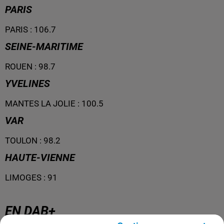
PARIS
PARIS
:
106.7
SEINE-MARITIME
ROUEN
:
98.7
YVELINES
MANTES LA JOLIE
:
100.5
VAR
TOULON
:
98.2
HAUTE-VIENNE
LIMOGES
:
91
EN DAB+