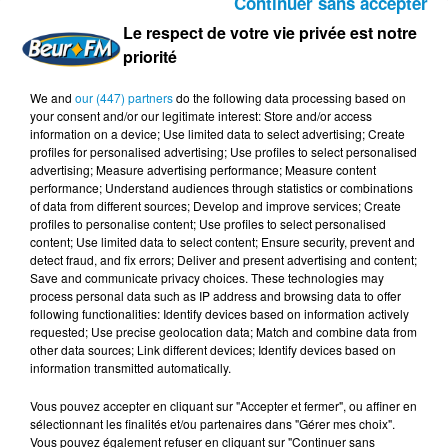
Continuer sans accepter
ALPES-MARITIMES
Le respect de votre vie privée est notre
priorité
NICE
:
DAB+
We and
our (447) partners
do the following data processing based on
BOUCHES-DU-RHÔNE
your consent and/or our legitimate interest: Store and/or access
information on a device; Use limited data to select advertising; Create
MARSEILLE
:
DAB+
profiles for personalised advertising; Use profiles to select personalised
advertising; Measure advertising performance; Measure content
DOUBS
performance; Understand audiences through statistics or combinations
of data from different sources; Develop and improve services; Create
BESANCON
:
DAB+
profiles to personalise content; Use profiles to select personalised
content; Use limited data to select content; Ensure security, prevent and
HAUTE-GARONNE
detect fraud, and fix errors; Deliver and present advertising and content;
Save and communicate privacy choices. These technologies may
TOULOUSE
:
DAB+
process personal data such as IP address and browsing data to offer
following functionalities: Identify devices based on information actively
GIRONDE
requested; Use precise geolocation data; Match and combine data from
other data sources; Link different devices; Identify devices based on
BORDEAUX
:
DAB+
information transmitted automatically.
HÉRAULT
Vous pouvez accepter en cliquant sur "Accepter et fermer", ou affiner en
sélectionnant les finalités et/ou partenaires dans "Gérer mes choix".
MONTPELLIER
:
DAB+
Vous pouvez également refuser en cliquant sur "Continuer sans