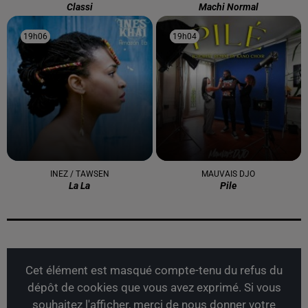
Classi
Machi Normal
19h06
19h06
19h04
19h04
INEZ / TAWSEN
MAUVAIS DJO
La La
Pile
Cet élément est masqué compte-tenu du refus du
dépôt de cookies que vous avez exprimé. Si vous
souhaitez l'afficher, merci de nous donner votre