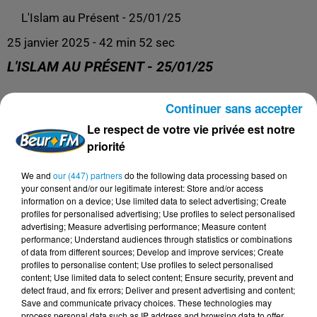
L'Islam au Présent - 25/01/25
25 janvier 2025 - 42 min 52 sec
L'ISLAM AU PRÉSENT - 25/01/25
Continuer sans accepter
L'Islam au Présent
Le respect de votre vie privée est notre
priorité
We and
our (447) partners
do the following data processing based on
your consent and/or our legitimate interest: Store and/or access
information on a device; Use limited data to select advertising; Create
profiles for personalised advertising; Use profiles to select personalised
advertising; Measure advertising performance; Measure content
performance; Understand audiences through statistics or combinations
of data from different sources; Develop and improve services; Create
profiles to personalise content; Use profiles to select personalised
content; Use limited data to select content; Ensure security, prevent and
DERNIERS PODCASTS
detect fraud, and fix errors; Deliver and present advertising and content;
Save and communicate privacy choices. These technologies may
process personal data such as IP address and browsing data to offer