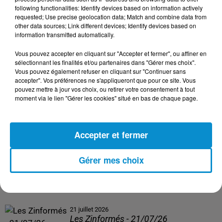
following functionalities: Identify devices based on information actively
24 juillet 2026
requested; Use precise geolocation data; Match and combine data from
Les Zinformés - 24/07/26
other data sources; Link different devices; Identify devices based on
information transmitted automatically.
Vous pouvez accepter en cliquant sur "Accepter et fermer", ou affiner en
sélectionnant les finalités et/ou partenaires dans "Gérer mes choix".
Vous pouvez également refuser en cliquant sur "Continuer sans
23 juillet 2026
accepter". Vos préférences ne s'appliqueront que pour ce site. Vous
Les Zinformés - 23/07/26
pouvez mettre à jour vos choix, ou retirer votre consentement à tout
moment via le lien "Gérer les cookies" situé en bas de chaque page.
Accepter et fermer
22 juillet 2026
Les Zinformés - 22/07/26
Gérer mes choix
21 juillet 2026
Les Zinformés - 21/07/26