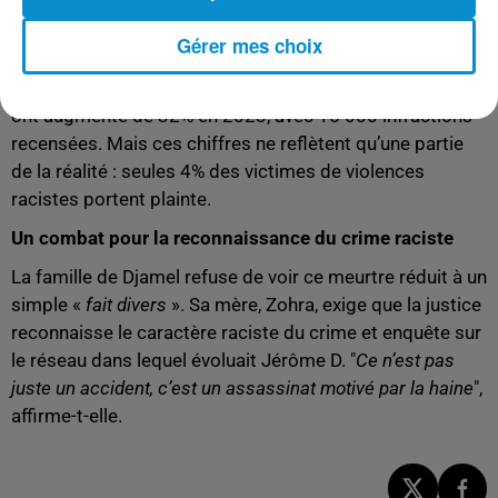
Ce drame s’inscrit dans un climat de radicalisation
Gérer mes choix
croissante de l’extrême droite en France. Selon le
ministère de l’Intérieur, les actes racistes et antisémites
ont augmenté de 32% en 2023, avec 15 000 infractions
recensées. Mais ces chiffres ne reflètent qu’une partie
de la réalité : seules 4% des victimes de violences
racistes portent plainte.
Un combat pour la reconnaissance du crime raciste
La famille de Djamel refuse de voir ce meurtre réduit à un
simple «
fait divers
». Sa mère, Zohra, exige que la justice
reconnaisse le caractère raciste du crime et enquête sur
le réseau dans lequel évoluait Jérôme D. "
Ce n’est pas
juste un accident, c’est un assassinat motivé par la haine
",
affirme-t-elle.