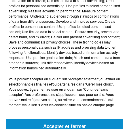
information on a device; Use limited data to select advertising; Create
profiles for personalised advertising; Use profiles to select personalised
Malgré ces signalements, le parquet de Dunkerque a
advertising; Measure advertising performance; Measure content
classé les plaintes sans suite, invoquant la prescription
performance; Understand audiences through statistics or combinations
of data from different sources; Develop and improve services; Create
des faits.
profiles to personalise content; Use profiles to select personalised
content; Use limited data to select content; Ensure security, prevent and
Un déni judiciaire ?
detect fraud, and fix errors; Deliver and present advertising and content;
L’enquête judiciaire en cours ne considère pas, pour le
Save and communicate privacy choices. These technologies may
process personal data such as IP address and browsing data to offer
moment, le caractère raciste du crime. Pour Me
following functionalities: Identify devices based on information actively
Alexandre Demeyere-Honoré, avocat de la mère de
requested; Use precise geolocation data; Match and combine data from
other data sources; Link different devices; Identify devices based on
Djamel, ce choix est incompréhensible : «
Jérôme D. doit
information transmitted automatically.
être jugé pour ce qu’il est : un raciste. Cela changerait tout,
passant d’une peine encourue de trente ans de réclusion à
Vous pouvez accepter en cliquant sur "Accepter et fermer", ou affiner en
sélectionnant les finalités et/ou partenaires dans "Gérer mes choix".
la perpétuité.
»
Vous pouvez également refuser en cliquant sur "Continuer sans
accepter". Vos préférences ne s'appliqueront que pour ce site. Vous
Les proches de Djamel dénoncent une inaction des
pouvez mettre à jour vos choix, ou retirer votre consentement à tout
autorités face aux signaux d’alerte. «
Sa dernière plainte
moment via le lien "Gérer les cookies" situé en bas de chaque page.
aurait dû allumer tous les voyants au rouge
», s’indigne
Morad, son meilleur ami.
Accepter et fermer
Un contexte alarmant