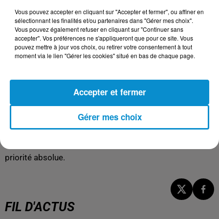
Vous pouvez accepter en cliquant sur "Accepter et fermer", ou affiner en
Cette visite de Gérald Darmanin fait suite à celles de
sélectionnant les finalités et/ou partenaires dans "Gérer mes choix".
Rachida Dati et de Gérard Larcher, preuve d’une volonté
Vous pouvez également refuser en cliquant sur "Continuer sans
française de renforcer les liens avec Rabat.
accepter". Vos préférences ne s'appliqueront que pour ce site. Vous
pouvez mettre à jour vos choix, ou retirer votre consentement à tout
Le ministre de la Justice a insisté sur la «
qualité des
moment via le lien "Gérer les cookies" situé en bas de chaque page.
relations bilatérales
» et les «
liens de confiance
» entre
les deux pays. «
Plus nous nous parlons, plus nous évitons
Accepter et fermer
des drames
», a-t-il souligné.
Avec cette coopération renforcée, la France et le Maroc
Gérer mes choix
réaffirment leur volonté commune d’intensifier leur
collaboration judiciaire et sécuritaire, dans un contexte
où la lutte contre le terrorisme et le narcotrafic reste une
priorité absolue.
FIL D'ACTUS