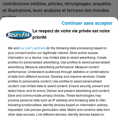
contributions inédites, articles, témoignages, enquêtes
et illustrations, leurs analyses et lectures des mondes
arabes.
Continuer sans accepter
Une publication qui associe les spécialistes,
Le respect de votre vie privée est notre
intellectuels, artistes et acteurs des mondes arabes,
priorité
parmi lesquels Nabil Ayouch, Christophe Ayad, Bertrand
Badie, Jacqueline Chabbi, Leyla Dakhli, Kamel Daoud,
We and
our (447) partners
do the following data processing based on
Mathieu Guidère, Joumana Haddad, Henry Laurens,
your consent and/or our legitimate interest: Store and/or access
information on a device; Use limited data to select advertising; Create
Farouk Mardam-Bey, Karl reMarks, Elias Sanbar…
profiles for personalised advertising; Use profiles to select personalised
advertising; Measure advertising performance; Measure content
Pour en savoir plus, découvrez la vidéo de l’interview (en
performance; Understand audiences through statistics or combinations
langue arabe) de Coline Houssais, contributrice de
of data from different sources; Develop and improve services; Create
profiles to personalise content; Use profiles to select personalised
l’ouvrage, sur la chaîne France 24 :
content; Use limited data to select content; Ensure security, prevent and
detect fraud, and fix errors; Deliver and present advertising and content;
Save and communicate privacy choices. These technologies may
process personal data such as IP address and browsing data to offer
following functionalities: Identify devices based on information actively
requested; Use precise geolocation data; Match and combine data from
other data sources; Link different devices; Identify devices based on