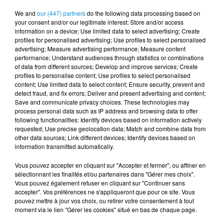
« prouvent que ces relations étaient souhaitées et
We and
our (447) partners
do the following data processing based on
your consent and/or our legitimate interest: Store and/or access
consenties ».
information on a device; Use limited data to select advertising; Create
profiles for personalised advertising; Use profiles to select personalised
advertising; Measure advertising performance; Measure content
performance; Understand audiences through statistics or combinations
of data from different sources; Develop and improve services; Create
FIL D'ACTUS
profiles to personalise content; Use profiles to select personalised
content; Use limited data to select content; Ensure security, prevent and
detect fraud, and fix errors; Deliver and present advertising and content;
5 août 2026
Save and communicate privacy choices. These technologies may
Visas français : l’Algérie décroche, le
process personal data such as IP address and browsing data to offer
following functionalities: Identify devices based on information actively
Maroc et la Tunisie...
requested; Use precise geolocation data; Match and combine data from
other data sources; Link different devices; Identify devices based on
information transmitted automatically.
Vous pouvez accepter en cliquant sur "Accepter et fermer", ou affiner en
4 août 2026
sélectionnant les finalités et/ou partenaires dans "Gérer mes choix".
152 Palestiniens tués en juillet, le bilan
Vous pouvez également refuser en cliquant sur "Continuer sans
mensuel le plus lourd de...
accepter". Vos préférences ne s'appliqueront que pour ce site. Vous
pouvez mettre à jour vos choix, ou retirer votre consentement à tout
moment via le lien "Gérer les cookies" situé en bas de chaque page.