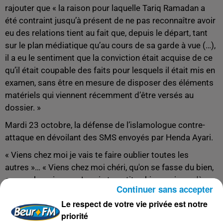
rajouter que « la raison pour laquelle Tariq Ramadan a
été contraint jusqu’à présent de ne pas reconnaître avoir
eu des relations tient au fait que, depuis le départ, tant
sur le plan médiatique qu’au cours de sa garde à vue (…),
il a eu le sentiment que la conviction était acquise de ce
qu’il était coupable des faits pour lesquels il était mis en
examen, sans être en mesure de disposer des éléments
matériels qui viennent récemment d’être versés au
dossier. »
Mardi 23 octobre, la défense de l’islamologue contre-
attaque en dévoilant des SMS envoyés par Henda Ayari.
« Viens chez moi je vais te faire oublier toutes les
autres »… « Viens chez moi chéri, qu'on se fasse du bien,
on en a besoin »… « Je suis ta petite chienne rien qu'à
Continuer sans accepter
toi »…
Le respect de votre vie privée est notre
Pour Me Marsigny, ces messages démontrent que la
priorité
thèse des viols ne tient pas et affirme que ces SMS