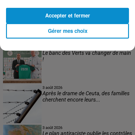
4 août 2026
Mort de Cheikh F., l’enquête fragilise la
Accepter et fermer
version policière !
Gérer mes choix
3 août 2026
Le banc des Verts va changer de main
!
3 août 2026
Après le drame de Ceuta, des familles
cherchent encore leurs...
3 août 2026
Le plan antiraciste oublie les contrôles