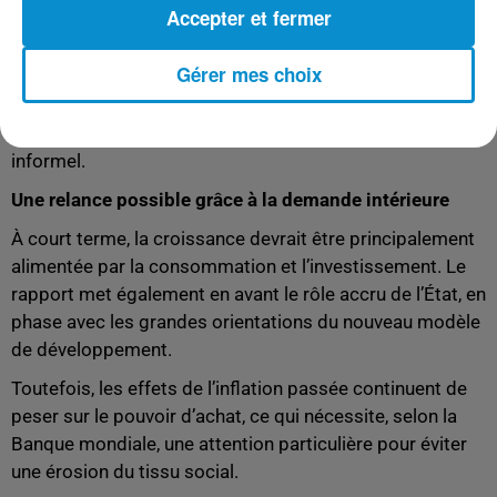
Accepter et fermer
La Banque mondiale estime que cette situation risque de
s’aggraver si des réformes structurelles ne sont pas
Gérer mes choix
rapidement mises en œuvre. Cela implique de renforcer
l’inclusion sur le marché du travail, notamment pour les
jeunes, les femmes et les travailleurs du secteur
informel.
Une relance possible grâce à la demande intérieure
À court terme, la croissance devrait être principalement
alimentée par la consommation et l’investissement. Le
rapport met également en avant le rôle accru de l’État, en
phase avec les grandes orientations du nouveau modèle
de développement.
Toutefois, les effets de l’inflation passée continuent de
peser sur le pouvoir d’achat, ce qui nécessite, selon la
Banque mondiale, une attention particulière pour éviter
une érosion du tissu social.