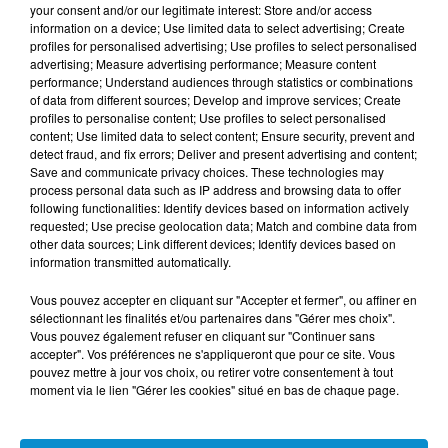
et la qualité des services publics. En revanche, des
your consent and/or our legitimate interest: Store and/or access
lacunes subsistent en matière d’efficacité
information on a device; Use limited data to select advertising; Create
profiles for personalised advertising; Use profiles to select personalised
opérationnelle.
advertising; Measure advertising performance; Measure content
performance; Understand audiences through statistics or combinations
Parmi les recommandations phares : la réduction des
of data from different sources; Develop and improve services; Create
obstacles à l’embauche formelle, la simplification des
profiles to personalise content; Use profiles to select personalised
content; Use limited data to select content; Ensure security, prevent and
démarches administratives, l’accélération de la
detect fraud, and fix errors; Deliver and present advertising and content;
digitalisation et la finalisation du cadre juridique sur
Save and communicate privacy choices. These technologies may
l’insolvabilité des entreprises. Autant de chantiers
process personal data such as IP address and browsing data to offer
following functionalities: Identify devices based on information actively
cruciaux pour renforcer l’attractivité du pays.
requested; Use precise geolocation data; Match and combine data from
other data sources; Link different devices; Identify devices based on
L’emploi : une dynamique encore insuffisante
information transmitted automatically.
Malgré une création nette d’environ 162 000 emplois en
Vous pouvez accepter en cliquant sur "Accepter et fermer", ou affiner en
milieu urbain en 2024, le marché du travail marocain
sélectionnant les finalités et/ou partenaires dans "Gérer mes choix".
peine à suivre la cadence d’une population active en
Vous pouvez également refuser en cliquant sur "Continuer sans
accepter". Vos préférences ne s'appliqueront que pour ce site. Vous
constante expansion. Sur les dix dernières années, le
pouvez mettre à jour vos choix, ou retirer votre consentement à tout
nombre de personnes en âge de travailler a progressé
moment via le lien "Gérer les cookies" situé en bas de chaque page.
de plus de 10%, contre seulement 1,5% pour l’emploi
total.