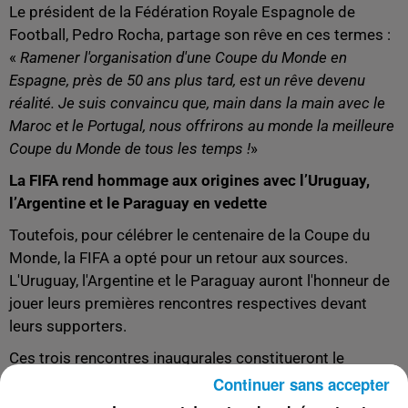
Le président de la Fédération Royale Espagnole de
Football, Pedro Rocha, partage son rêve en ces termes :
«
Ramener l'organisation d'une Coupe du Monde en
Espagne, près de 50 ans plus tard, est un rêve devenu
réalité. Je suis convaincu que, main dans la main avec le
Maroc et le Portugal, nous offrirons au monde la meilleure
Coupe du Monde de tous les temps !
»
La FIFA rend hommage aux origines avec l’Uruguay,
l’Argentine et le Paraguay en vedette
Toutefois, pour célébrer le centenaire de la Coupe du
Monde, la FIFA a opté pour un retour aux sources.
L'Uruguay, l'Argentine et le Paraguay auront l'honneur de
jouer leurs premières rencontres respectives devant
leurs supporters.
Ces trois rencontres inaugurales constitueront le
prélude de ce tournoi historique. Par la suite, les équipes
Continuer sans accepter
concernées seront acheminées vers le sud de l'Europe et