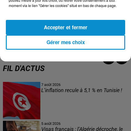
pouvez mettre à jour vos choix, ou retirer votre consentement à tout
moment via le lien "Gérer les cookies" situé en bas de chaque page.
venir, de même que sur l'empreinte environnementale
que laisseront ces événements sportifs grandioses.
Ces questions s'élèvent peu après l'organisation de la
Accepter et fermer
Coupe du Monde au Qatar, qui avait déjà suscité de
nombreuses préoccupations à ce sujet.
Gérer mes choix
FIL D'ACTUS
7 août 2026
L’inflation recule à 5,1 % en Tunisie !
5 août 2026
Visas français : l’Algérie décroche, le