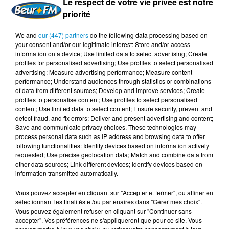
Le respect de votre vie privée est notre
le nord de l'Afrique pour le reste de la compétition.
priorité
Montevideo au cœur de la cérémonie du centenaire
We and
our (447) partners
do the following data processing based on
your consent and/or our legitimate interest: Store and/or access
Une sublime «
cérémonie du centenaire
» se tiendra
information on a device; Use limited data to select advertising; Create
également «
sur le stade où tout a commencé
», à
profiles for personalised advertising; Use profiles to select personalised
Montevideo, dans la cité où cette compétition planétaire
advertising; Measure advertising performance; Measure content
performance; Understand audiences through statistics or combinations
a vu le jour en 1930, avec la participation de 13 équipes
of data from different sources; Develop and improve services; Create
sous un même toit.
profiles to personalise content; Use profiles to select personalised
content; Use limited data to select content; Ensure security, prevent and
Bien que les critères techniques requièrent encore l'aval
detect fraud, and fix errors; Deliver and present advertising and content;
Save and communicate privacy choices. These technologies may
de l'instance du football, la FIFA a exprimé une confiance
process personal data such as IP address and browsing data to offer
en approuvant à l'unanimité ce dossier, unique en son
following functionalities: Identify devices based on information actively
genre, par l'intermédiaire de son conseil.
requested; Use precise geolocation data; Match and combine data from
other data sources; Link different devices; Identify devices based on
Quels défis logistiques et environnementaux pour ce
information transmitted automatically.
Mondial ?
Vous pouvez accepter en cliquant sur "Accepter et fermer", ou affiner en
Cependant, cette annonce ne manque pas de susciter
sélectionnant les finalités et/ou partenaires dans "Gérer mes choix".
Vous pouvez également refuser en cliquant sur "Continuer sans
des interrogations chez les écologistes quant à la
accepter". Vos préférences ne s'appliqueront que pour ce site. Vous
complexité de la mise en œuvre politique et logistique à