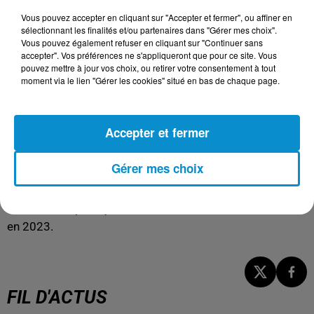
suivies par l'Allemagne (+30%), l'Italie (+25%), la France
Vous pouvez accepter en cliquant sur "Accepter et fermer", ou affiner en
(+19%) et l'Espagne (+14%). Le royaume cible également
sélectionnant les finalités et/ou partenaires dans "Gérer mes choix".
Vous pouvez également refuser en cliquant sur "Continuer sans
de nouveaux marchés comme la Chine, le Brésil et le
accepter". Vos préférences ne s'appliqueront que pour ce site. Vous
Canada, grâce à des campagnes de promotion
pouvez mettre à jour vos choix, ou retirer votre consentement à tout
internationales.
moment via le lien "Gérer les cookies" situé en bas de chaque page.
En dépassant ses objectifs deux ans plus tôt que prévu,
le Maroc s'impose comme une destination
Accepter et fermer
incontournable sur la scène mondiale. Avec des
investissements continus, une connectivité aérienne
Gérer mes choix
renforcée et des événements internationaux à venir, le
royaume semble bien placé pour rivaliser avec des pays
comme le Japon, qui a accueilli 25 millions de visiteurs
en 2023.
FIL D'ACTUS