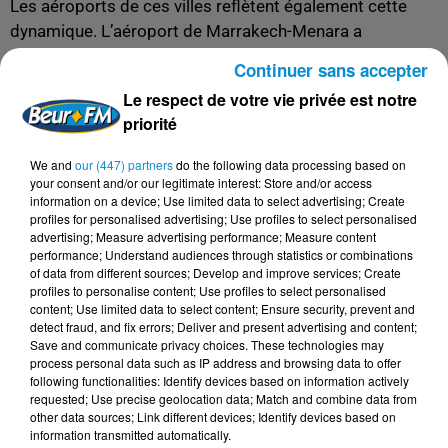
Les aéroports de ces villes reflètent également cette
dynamique. L’aéroport de Marrakech-Menara a
enregistré une augmentation de 32% des arrivées, tandis
Continuer sans accepter
qu’Agadir-Al Massira a vu une croissance de 35%.
Le respect de votre vie privée est notre
D’autres hubs, comme Tanger-Ibn Battouta et Fès-Saïs,
priorité
affichent également des chiffres en hausse.
We and
our (447) partners
do the following data processing based on
Des perspectives ambitieuses pour l'avenir
your consent and/or our legitimate interest: Store and/or access
Le Maroc ne compte pas s'arrêter là. En 2025, le pays
information on a device; Use limited data to select advertising; Create
profiles for personalised advertising; Use profiles to select personalised
accueillera la Coupe d’Afrique des Nations (CAN), un
advertising; Measure advertising performance; Measure content
événement qui attirera des milliers de visiteurs. Plus loin,
performance; Understand audiences through statistics or combinations
of data from different sources; Develop and improve services; Create
en 2030, le royaume coorganisera la Coupe du monde
profiles to personalise content; Use profiles to select personalised
de football avec l’Espagne et le Portugal, un rendez-vous
content; Use limited data to select content; Ensure security, prevent and
sportif majeur qui devrait porter à un niveau sans
detect fraud, and fix errors; Deliver and present advertising and content;
Save and communicate privacy choices. These technologies may
précédent le nombre de touristes internationaux.
process personal data such as IP address and browsing data to offer
following functionalities: Identify devices based on information actively
Pour atteindre ses objectifs, le Maroc continue de
requested; Use precise geolocation data; Match and combine data from
diversifier ses marchés émetteurs. Les arrivées en
other data sources; Link different devices; Identify devices based on
information transmitted automatically.
provenance du Royaume-Uni ont bondi de 43% en 2024,