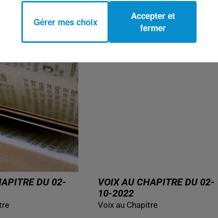
10-2022
Accepter et
tre
Voix au Chapitre
Gérer mes choix
fermer
HAPITRE DU 02-
VOIX AU CHAPITRE DU 02-
10-2022
tre
Voix au Chapitre