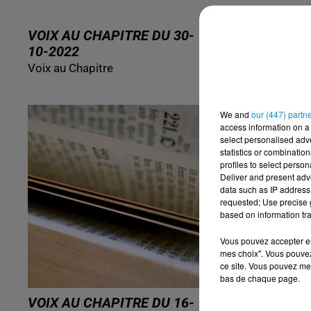
VOIX AU CHAPITRE DU 30-
VOIX AU C
10-2022
10-2022
Voix au Chapitre
Voix au Chapi
We and
our (447) partn
access information on a 
select personalised ad
statistics or combinatio
profiles to select person
Deliver and present adv
data such as IP address 
requested; Use precise g
based on information tra
Vous pouvez accepter en 
mes choix". Vous pouvez
ce site. Vous pouvez met
bas de chaque page.
VOIX AU CHAPITRE DU 16-
VOIX AU C