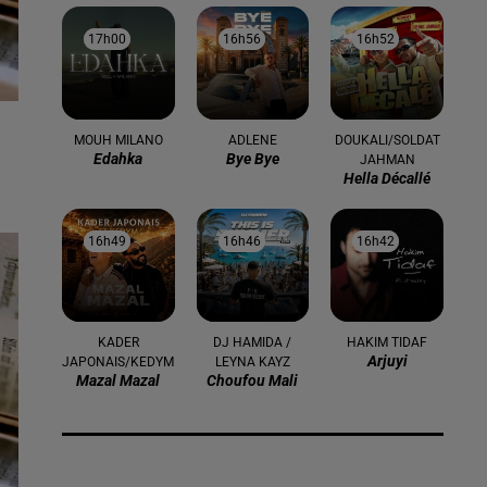
17h00
17h00
16h56
16h56
16h52
16h52
MOUH MILANO
ADLENE
DOUKALI/SOLDAT
Edahka
Bye Bye
JAHMAN
Hella Décallé
16h49
16h49
16h46
16h46
16h42
16h42
KADER
DJ HAMIDA /
HAKIM TIDAF
Arjuyi
JAPONAIS/KEDYM
LEYNA KAYZ
Mazal Mazal
Choufou Mali