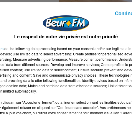
Contin
HAPITRE DU 23-
VOIX AU CHAPITRE DU 23-
10-2022
tre
Voix au Chapitre
Le respect de votre vie privée est notre priorité
ers
do the following data processing based on your consent and/or our legitimate int
device; Use limited data to select advertising; Create profiles for personalised adver
vertising; Measure advertising performance; Measure content performance; Unders
ns of data from different sources; Develop and improve services; Create profiles to 
alised content; Use limited data to select content; Ensure security, prevent and detect
ertising and content; Save and communicate privacy choices. These technologies
and browsing data to offer following functionalities: Identify devices based on infor
eolocation data; Match and combine data from other data sources; Link different de
nsmitted automatically.
cliquant sur "Accepter et fermer", ou affiner en sélectionnant les finalités et/ou pa
 également refuser en cliquant sur "Continuer sans accepter". Vos préférences ne 
tre à jour vos choix, ou retirer votre consentement à tout moment via le lien "Gérer 
HAPITRE DU 16-
VOIX AU CHAPITRE DU 09-