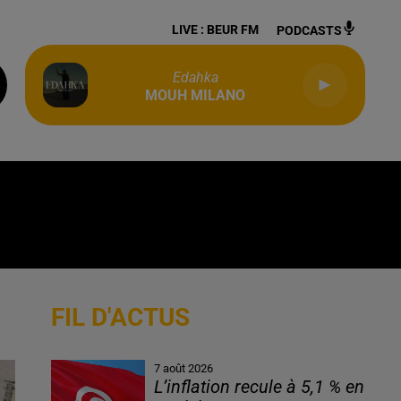
LIVE :
BEUR FM
PODCASTS
Edahka
MOUH MILANO
FIL D'ACTUS
7 août 2026
L’inflation recule à 5,1 % en