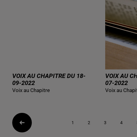
VOIX AU CHAPITRE DU 18-
VOIX AU C
09-2022
07-2022
Voix au Chapitre
Voix au Chapi
1
2
3
4