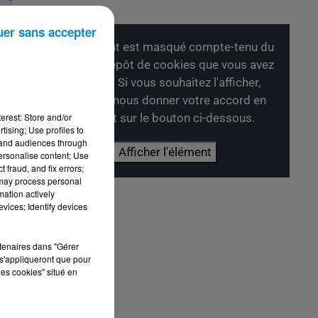
uer sans accepter
Cet élément est masqué compte-tenu du
refus du dépôt de cookies que vous avez
exprimé. Si vous souhaitez l'afficher,
merci de nous donner votre accord en
cliquant sur le bouton ci-dessous.
erest: Store and/or
tising; Use profiles to
tand audiences through
Afficher l'élément
personalise content; Use
 fraud, and fix errors;
 may process personal
mation actively
vices; Identify devices
rtenaires dans "Gérer
s'appliqueront que pour
les cookies" situé en