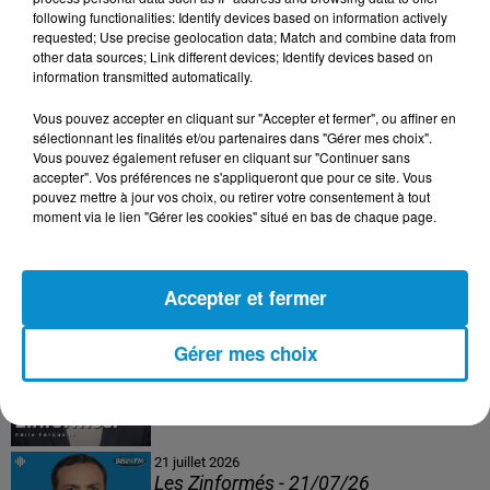
following functionalities: Identify devices based on information actively
24 juillet 2026
requested; Use precise geolocation data; Match and combine data from
Les Zinformés - 24/07/26
other data sources; Link different devices; Identify devices based on
information transmitted automatically.
Vous pouvez accepter en cliquant sur "Accepter et fermer", ou affiner en
sélectionnant les finalités et/ou partenaires dans "Gérer mes choix".
Vous pouvez également refuser en cliquant sur "Continuer sans
23 juillet 2026
accepter". Vos préférences ne s'appliqueront que pour ce site. Vous
Les Zinformés - 23/07/26
pouvez mettre à jour vos choix, ou retirer votre consentement à tout
moment via le lien "Gérer les cookies" situé en bas de chaque page.
Accepter et fermer
22 juillet 2026
Les Zinformés - 22/07/26
Gérer mes choix
21 juillet 2026
Les Zinformés - 21/07/26