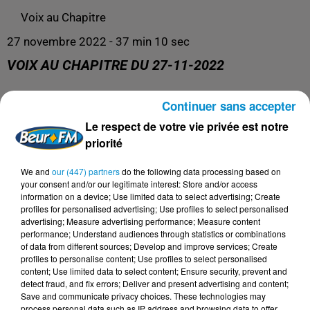
Voix au Chapitre
27 novembre 2022 - 37 min 10 sec
VOIX AU CHAPITRE DU 27-11-2022
Continuer sans accepter
Toute l'actualité culturelle !
Le respect de votre vie privée est notre
priorité
We and
our (447) partners
do the following data processing based on
your consent and/or our legitimate interest: Store and/or access
information on a device; Use limited data to select advertising; Create
profiles for personalised advertising; Use profiles to select personalised
advertising; Measure advertising performance; Measure content
performance; Understand audiences through statistics or combinations
of data from different sources; Develop and improve services; Create
profiles to personalise content; Use profiles to select personalised
content; Use limited data to select content; Ensure security, prevent and
DERNIERS PODCASTS
detect fraud, and fix errors; Deliver and present advertising and content;
Save and communicate privacy choices. These technologies may
process personal data such as IP address and browsing data to offer