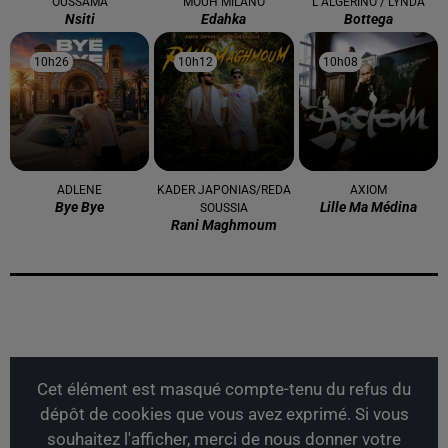
OUSSAMA
MOUH MILANO
L ALGERINO / LYNDA
Nsiti
Edahka
Bottega
10h26
10h26
10h12
10h12
10h08
10h08
ADLENE
KADER JAPONIAS/REDA
AXIOM
Bye Bye
Lille Ma Médina
SOUSSIA
Rani Maghmoum
Cet élément est masqué compte-tenu du refus du
dépôt de cookies que vous avez exprimé. Si vous
souhaitez l'afficher, merci de nous donner votre