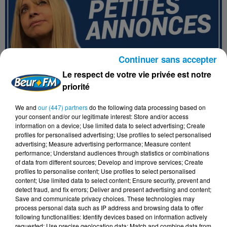
Continuer sans accepter
Le respect de votre vie privée est notre
priorité
We and
our (447) partners
do the following data processing based on
your consent and/or our legitimate interest: Store and/or access
information on a device; Use limited data to select advertising; Create
profiles for personalised advertising; Use profiles to select personalised
advertising; Measure advertising performance; Measure content
performance; Understand audiences through statistics or combinations
of data from different sources; Develop and improve services; Create
profiles to personalise content; Use profiles to select personalised
content; Use limited data to select content; Ensure security, prevent and
detect fraud, and fix errors; Deliver and present advertising and content;
LES PETITES ANNONCES - 02/07/24
Save and communicate privacy choices. These technologies may
Les Petites Annonces
process personal data such as IP address and browsing data to offer
following functionalities: Identify devices based on information actively
requested; Use precise geolocation data; Match and combine data from