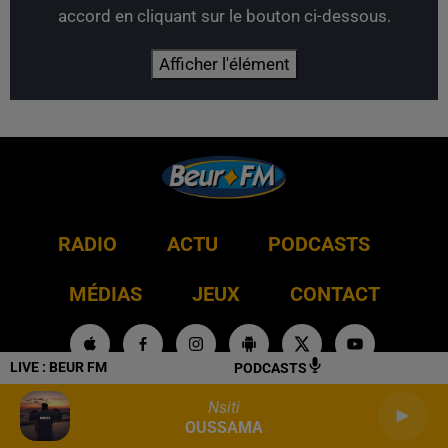
accord en cliquant sur le bouton ci-dessous.
Afficher l'élément
RADIO
ACTU
PODCASTS
MÉDIAS
JEUX
CONTACT
LIVE :
BEUR FM
PODCASTS
Mentions légales
Conditions Générales d'Utilisation
Nsiti
OUSSAMA