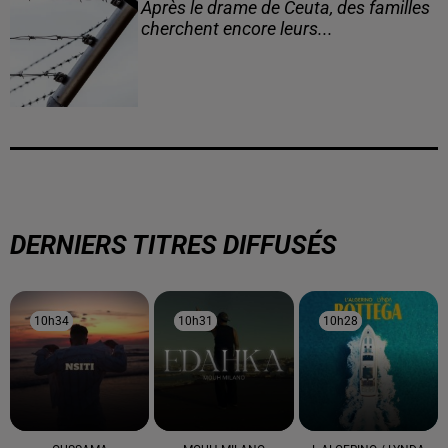
Après le drame de Ceuta, des familles
cherchent encore leurs...
DERNIERS TITRES DIFFUSÉS
10h34
10h34
10h31
10h31
10h28
10h28