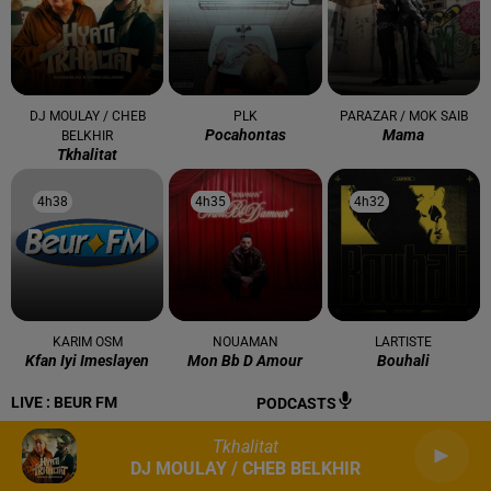
DJ MOULAY / CHEB
PLK
PARAZAR / MOK SAIB
Pocahontas
Mama
BELKHIR
Tkhalitat
4h38
4h38
4h35
4h35
4h32
4h32
KARIM OSM
NOUAMAN
LARTISTE
Kfan Iyi Imeslayen
Mon Bb D Amour
Bouhali
LIVE :
BEUR FM
PODCASTS
Tkhalitat
DJ MOULAY / CHEB BELKHIR