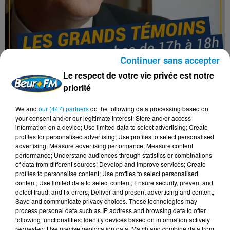
Continuer sans accepter
Le respect de votre vie privée est notre
LES GRANDS TÉMOINS DU 04-07-2022 : ALI
priorité
RASTBEEN ET LYAZID BENHAMI
Les Grands Témoins
We and
our (447) partners
do the following data processing based on
your consent and/or our legitimate interest: Store and/or access
information on a device; Use limited data to select advertising; Create
profiles for personalised advertising; Use profiles to select personalised
advertising; Measure advertising performance; Measure content
performance; Understand audiences through statistics or combinations
of data from different sources; Develop and improve services; Create
profiles to personalise content; Use profiles to select personalised
content; Use limited data to select content; Ensure security, prevent and
detect fraud, and fix errors; Deliver and present advertising and content;
Save and communicate privacy choices. These technologies may
process personal data such as IP address and browsing data to offer
following functionalities: Identify devices based on information actively
requested; Use precise geolocation data; Match and combine data from