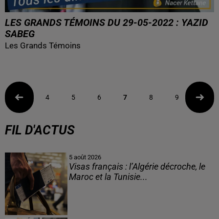
LES GRANDS TÉMOINS DU 29-05-2022 : YAZID
SABEG
Les Grands Témoins
4
5
6
7
8
9
10
FIL D'ACTUS
5 août 2026
Visas français : l’Algérie décroche, le
Maroc et la Tunisie...