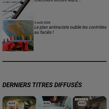
3 août 2026
Le plan antiraciste oublie les contrôles
au faciès !
DERNIERS TITRES DIFFUSÉS
4h49
4h49
4h46
4h46
4h43
4h43