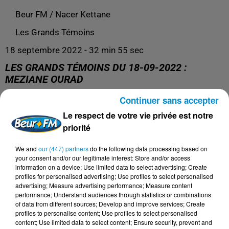
Beur FM / Nacer Kettane
Les Grands Témoins
18 septembre 2022 - 32 min 55 sec
LES GRANDS TÉMOINS DU 18-09-2022 :
MEZIANE OURAD
Continuer sans accepter
Face à face avec le grand témoin de l'actualité de la
Le respect de votre vie privée est notre
semaine !
priorité
We and
our (447) partners
do the following data processing based on
your consent and/or our legitimate interest: Store and/or access
information on a device; Use limited data to select advertising; Create
profiles for personalised advertising; Use profiles to select personalised
advertising; Measure advertising performance; Measure content
performance; Understand audiences through statistics or combinations
of data from different sources; Develop and improve services; Create
profiles to personalise content; Use profiles to select personalised
content; Use limited data to select content; Ensure security, prevent and