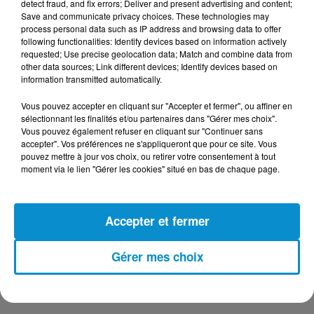
detect fraud, and fix errors; Deliver and present advertising and content;
Save and communicate privacy choices. These technologies may
process personal data such as IP address and browsing data to offer
DERNIERS PODCASTS
following functionalities: Identify devices based on information actively
requested; Use precise geolocation data; Match and combine data from
other data sources; Link different devices; Identify devices based on
24 juillet 2026
information transmitted automatically.
Les Zinformés - 24/07/26
Vous pouvez accepter en cliquant sur "Accepter et fermer", ou affiner en
sélectionnant les finalités et/ou partenaires dans "Gérer mes choix".
Vous pouvez également refuser en cliquant sur "Continuer sans
accepter". Vos préférences ne s'appliqueront que pour ce site. Vous
pouvez mettre à jour vos choix, ou retirer votre consentement à tout
moment via le lien "Gérer les cookies" situé en bas de chaque page.
23 juillet 2026
Les Zinformés - 23/07/26
Accepter et fermer
Gérer mes choix
22 juillet 2026
Les Zinformés - 22/07/26