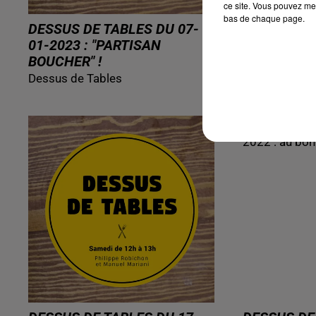
ce site. Vous pouvez met
bas de chaque page.
DESSUS DE TABLES DU 07-
DESSUS DE
01-2023 : "PARTISAN
01-2023 : 
BOUCHER" !
BOUCHER" 
Dessus de Tables
Dessus de Ta