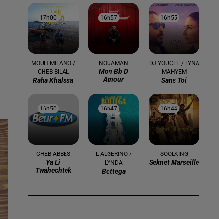
17h00
17h00
16h57
16h57
16h55
16h55
MOUH MILANO /
NOUAMAN
DJ YOUCEF / LYNA
Mon Bb D
CHEB BILAL
MAHYEM
Amour
Raha Khalssa
Sans Toi
16h50
16h50
16h47
16h47
16h44
16h44
CHEB ABBES
L ALGERINO /
SOOLKING
Ya Li
Seknet Marseille
LYNDA
Twahechtek
Bottega