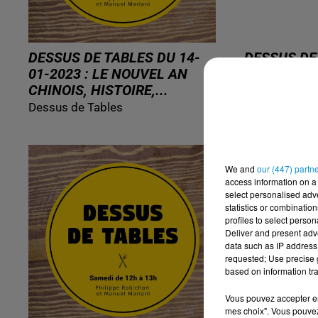
DESSUS DE TABLES DU 14-
DESSUS DE
01-2023 : LE NOUVEL AN
21/01/23 -
CHINOIS, HISTOIRE,...
CHINOIS 20
Dessus de Tables
Dessus de Ta
We and
our (447) partn
access information on a 
select personalised ad
statistics or combinatio
profiles to select person
Deliver and present adv
data such as IP address 
requested; Use precise g
based on information tra
Vous pouvez accepter en 
mes choix". Vous pouvez