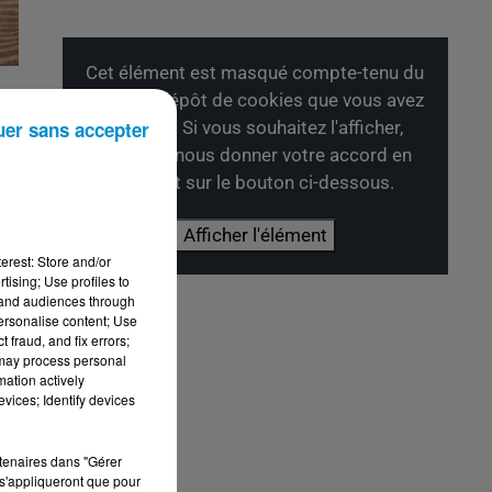
Cet élément est masqué compte-tenu du
refus du dépôt de cookies que vous avez
M
uer sans accepter
exprimé. Si vous souhaitez l'afficher,
merci de nous donner votre accord en
cliquant sur le bouton ci-dessous.
Afficher l'élément
erest: Store and/or
tising; Use profiles to
tand audiences through
personalise content; Use
 fraud, and fix errors;
 may process personal
mation actively
vices; Identify devices
rtenaires dans "Gérer
s'appliqueront que pour