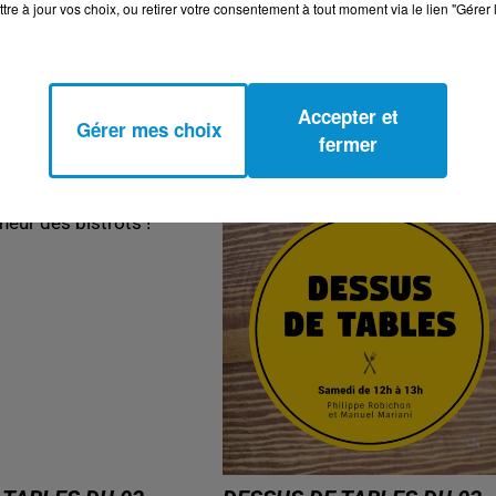
tre à jour vos choix, ou retirer votre consentement à tout moment via le lien "Gérer 
 TABLES DU 07-
DESSUS DE TABLES DU 17-
"PARTISAN
12-2022 : PÂTISSER, C'EST
!
PAS SORCIER !
Accepter et
bles
Dessus de Tables
Gérer mes choix
fermer