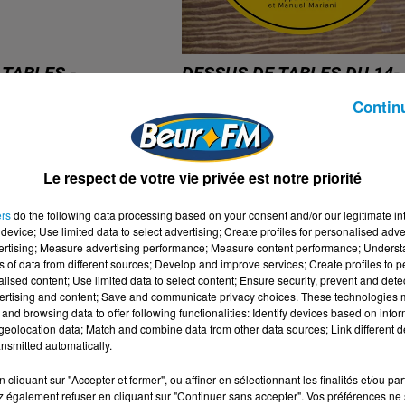
 TABLES -
DESSUS DE TABLES DU 14-
 NOUVEL AN
01-2023 : "LA PIZZA, 30 C
Contin
23 (HISTOIRE,...
DE BONHEUR" !
bles
Dessus de Tables
Le respect de votre vie privée est notre priorité
ers
do the following data processing based on your consent and/or our legitimate int
device; Use limited data to select advertising; Create profiles for personalised adver
vertising; Measure advertising performance; Measure content performance; Unders
ns of data from different sources; Develop and improve services; Create profiles to 
alised content; Use limited data to select content; Ensure security, prevent and detect
ertising and content; Save and communicate privacy choices. These technologies
and browsing data to offer following functionalities: Identify devices based on infor
eolocation data; Match and combine data from other data sources; Link different de
nsmitted automatically.
cliquant sur "Accepter et fermer", ou affiner en sélectionnant les finalités et/ou pa
 également refuser en cliquant sur "Continuer sans accepter". Vos préférences ne 