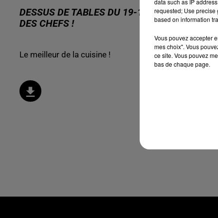
data such as IP address 
requested; Use precise g
DESSUS DE TABLES DU 19-11-2022 : SÉBAST
based on information tra
DES CHEFS !
Vous pouvez accepter en 
mes choix". Vous pouvez
Le meilleur de la cuisine !
ce site. Vous pouvez met
bas de chaque page.