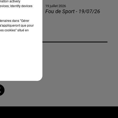
mation actively
vices; Identify devices
E
19 juillet 2026
Fou de Sport - 19/07/26
rtenaires dans "Gérer
s'appliqueront que pour
les cookies" situé en