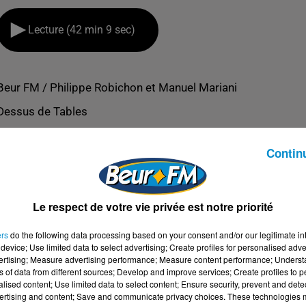
Lecture (42 min 9 sec)
Beur FM / Philippe Robichon et Manuel Mariani
Dessus de Tables
Contin
Le respect de votre vie privée est notre priorité
ers
do the following data processing based on your consent and/or our legitimate int
device; Use limited data to select advertising; Create profiles for personalised adver
vertising; Measure advertising performance; Measure content performance; Unders
ns of data from different sources; Develop and improve services; Create profiles to 
alised content; Use limited data to select content; Ensure security, prevent and detect
ertising and content; Save and communicate privacy choices. These technologies