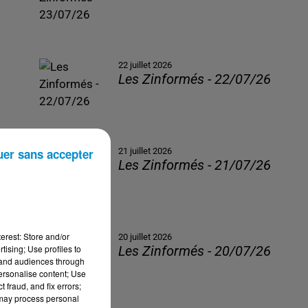
22 juillet 2026
Les Zinformés - 22/07/26
uer sans accepter
21 juillet 2026
Les Zinformés - 21/07/26
erest: Store and/or
20 juillet 2026
tising; Use profiles to
Les Zinformés - 20/07/26
tand audiences through
personalise content; Use
 fraud, and fix errors;
 may process personal