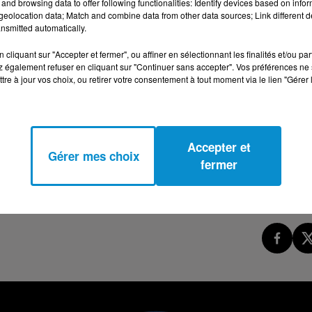
and browsing data to offer following functionalities: Identify devices based on infor
eolocation data; Match and combine data from other data sources; Link different de
IEN RIPARI, L'HOMME QUI MURMURAIT À L'OREILL
nsmitted automatically.
cliquant sur "Accepter et fermer", ou affiner en sélectionnant les finalités et/ou pa
 également refuser en cliquant sur "Continuer sans accepter". Vos préférences ne 
tre à jour vos choix, ou retirer votre consentement à tout moment via le lien "Gérer 
Accepter et
Gérer mes choix
fermer