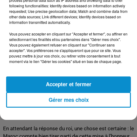
process personal data such as IP address and browsing data to offer
la main-d’œuvre marocaine, des éléments qui, selon eux,
following functionalities: Identify devices based on information actively
créent une distorsion de concurrence.
requested; Use precise geolocation data; Match and combine data from
other data sources; Link different devices; Identify devices based on
En parallèle, les producteurs marocains défendent leur
information transmitted automatically.
compétitivité en affirmant respecter les normes
Vous pouvez accepter en cliquant sur "Accepter et fermer", ou affiner en
européennes. Malgré ces divergences, les deux pays ont
sélectionnant les finalités et/ou partenaires dans "Gérer mes choix".
tout intérêt à renforcer leur coopération agricole et à
Vous pouvez également refuser en cliquant sur "Continuer sans
trouver un équilibre dans leurs échanges commerciaux.
accepter". Vos préférences ne s'appliqueront que pour ce site. Vous
pouvez mettre à jour vos choix, ou retirer votre consentement à tout
Une visite royale qui renforcerait la coopération
moment via le lien "Gérer les cookies" situé en bas de chaque page.
bilatérale
Si Mohammed VI confirme sa présence au Salon de
Accepter et fermer
l’Agriculture, cela marquera un moment clé dans les
relations franco-marocaines. Ce déplacement officiel
Gérer mes choix
pourrait être l’occasion d’approfondir les discussions
sur les enjeux agricoles et commerciaux, tout en
consolidant les liens entre les deux nations.
En attendant la réponse du roi, une chose est certaine : le
Maroc compte bien tirer parti de cette mise à l’honneur