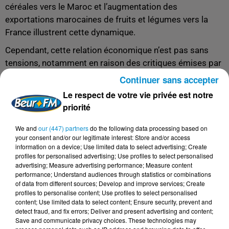
céréales vers le Maroc et l’augmentation des
exportations marocaines de fruits et légumes vers la
France illustrent cette dynamique.
Cependant, cette relation économique n’est pas sans
tensions, notamment en raison des critiques émises par
certains syndicats agricoles français contre l’accord
Continuer sans accepter
commercial entre l’Union européenne et le Maroc.
Le respect de votre vie privée est notre
priorité
La tomate cerise marocaine au cœur des tensions
Symbole de ces tensions commerciales, la tomate
We and
our (447) partners
do the following data processing based on
cerise marocaine est régulièrement pointée du doigt par
your consent and/or our legitimate interest: Store and/or access
information on a device; Use limited data to select advertising; Create
les agriculteurs français. Exemptée de droits de douane
profiles for personalised advertising; Use profiles to select personalised
dans le cadre de quotas définis par l’UE, elle est vendue à
advertising; Measure advertising performance; Measure content
performance; Understand audiences through statistics or combinations
des prix défiant la concurrence, alimentant le
of data from different sources; Develop and improve services; Create
mécontentement des producteurs français.
profiles to personalise content; Use profiles to select personalised
content; Use limited data to select content; Ensure security, prevent and
Ces derniers dénoncent également l’utilisation
detect fraud, and fix errors; Deliver and present advertising and content;
d’insecticides interdits en Europe et le coût moindre de
Save and communicate privacy choices. These technologies may