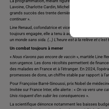
La programmation, mêlant figures emblématiques et je
Lavoine, Charlotte Cardin, Michel Fugain, Aliocha Sch
grands succès des trente dernières années seront pro
continuer
».
Line Renaud, cofondatrice et vice-présidente du Sidact
toujours engagée, elle a tenu à adresser un message v
un monde sans sida. (…) L’heure est à la relève et c’est 
Un combat toujours à mener
«
Nous n’avons pas encore de vaccin
», martèle Line Ren
son urgence. Les dons récoltés permettent de financ
des malades en France et à l’étranger. En 2024, l’opéra
promesses de dons, un chiffre stable par rapport à l’
Pour Françoise Barré-Sinoussi, prix Nobel de médecine 
Invitée sur France Inter, elle alerte : «
On va vers une ca
Unis risquent d’en subir les conséquences
».
La scientifique dénonce notamment les baisses budgéta