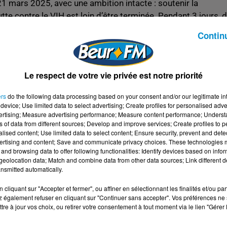
21 mars 2025, avec une ambition intacte : soutenir la
lutte contre le VIH est loin d’être terminée. Pendant 3 jours, 
tistes et bénévoles vont unir leurs voix pour sensibiliser le
Contin
Le respect de votre vie privée est notre priorité
 VIH en France. En 2023, environ 5 500 nouvelles infection
 réalité épidémique persistante et une hausse du dépistage.
ers
do the following data processing based on your consent and/or our legitimate int
device; Use limited data to select advertising; Create profiles for personalised adver
nier, soit un million de plus qu’en 2022. Malgré cette vigilance
vertising; Measure advertising performance; Measure content performance; Unders
leur statut sérologique selon Santé publique France.
ns of data from different sources; Develop and improve services; Create profiles to 
alised content; Use limited data to select content; Ensure security, prevent and detect
 de personnes vivent avec le virus, et chaque année, plus de
ertising and content; Save and communicate privacy choices. These technologies
and browsing data to offer following functionalities: Identify devices based on infor
eolocation data; Match and combine data from other data sources; Link different de
nsmitted automatically.
trale dans cette mobilisation. Ce samedi 22 mars, France
cliquant sur "Accepter et fermer", ou affiner en sélectionnant les finalités et/ou pa
 également refuser en cliquant sur "Continuer sans accepter". Vos préférences ne 
r le Sidaction », enregistré au théâtre Marigny et présenté p
tre à jour vos choix, ou retirer votre consentement à tout moment via le lien "Gérer 