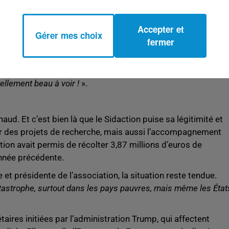
unes talents, réunira notamment David Hallyday, Marc
neider ou encore Camélia Jordana. Des duos inédits sur les
posés pour rappeler, avec émotion et force, que «
la lutte do
Accepter et
Gérer mes choix
fermer
ion, n’a pu être présente à l’enregistrement. Fatiguée mais
idéo : «
Jusqu’à mon dernier souffle, je serai à vos côtés pour
tellement beau à voir !
».
aud. Et c’est bien là que le Sidaction puise sa légitimité et
er des projets de recherche, mais aussi l’accompagnement
tion avait permis de récolter 3,87 millions d’euros de
année précédente.
et présidente de l’association, la situation reste tendue.
tastrophe, surtout dans les pays pauvres, mais même les État
ires initiées par l’administration Trump, qui affectent