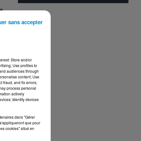
de
uer sans accepter
s
erest: Store and/or
tising; Use profiles to
tand audiences through
personalise content; Use
 fraud, and fix errors;
 may process personal
mation actively
vices; Identify devices
 2
rtenaires dans "Gérer
s'appliqueront que pour
ar
les cookies" situé en