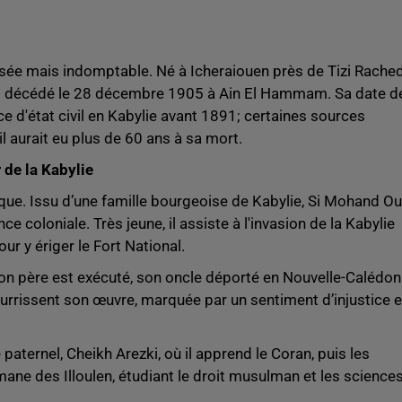
sée mais indomptable. Né à Icheraiouen près de Tizi Rache
 est décédé le 28 décembre 1905 à Ain El Hammam. Sa date d
e d'état civil en Kabylie avant 1891; certaines sources
'il aurait eu plus de 60 ans à sa mort.
de la Kabylie
ue. Issu d’une famille bourgeoise de Kabylie, Si Mohand Ou
coloniale. Très jeune, il assiste à l'invasion de la Kabylie
ur y ériger le Fort National.
son père est exécuté, son oncle déporté en Nouvelle-Calédoni
ourrissent son œuvre, marquée par un sentiment d’injustice e
aternel, Cheikh Arezki, où il apprend le Coran, puis les
ane des Illoulen, étudiant le droit musulman et les science