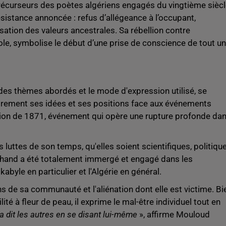
récurseurs des poètes algériens engagés du vingtième siècl
sistance annoncée : refus d’allégeance à l’occupant,
sation des valeurs ancestrales. Sa rébellion contre
role, symbolise le début d’une prise de conscience de tout un
des thèmes abordés et le mode d'expression utilisé, se
airement ses idées et ses positions face aux événements
ction de 1871, événement qui opère une rupture profonde da
s luttes de son temps, qu'elles soient scientifiques, politiqu
M'hand a été totalement immergé et engagé dans les
byle en particulier et l'Algérie en général.
ns de sa communauté et l'aliénation dont elle est victime. Bi
lité à fleur de peau, il exprime le mal-être individuel tout en
l a dit les autres en se disant lui-même
», affirme Mouloud