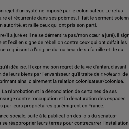
rejet d'un système imposé par le colonisateur. Le refus
aire et récurrente dans ses poèmes. Il fait le serment solenn
autorité, et raille ceux qui ont pris son parti.
ure/il a juré et il ne se démentira pas/mon cœur a juré), il sig
t l'exil en signe de rébellion contre ceux qui ont défait les
ceux qui sont à l'origine du malheur de sa famille et de sa
il idéalise. Il exprime son regret de la vie d'antan, d'avant
on de leurs biens par l'envahisseur qu'il traite de «
voleur
», de
primant ainsi clairement la relation colonisateur/colonisé.
t. La réprobation et la dénonciation de certaines de ses
s'insurge contre l'occupation et la dénaturation des espaces
s par leurs propriétaires qui émigrent en France.
e sociale, suite à la publication des lois du sénatus-
à se réapproprier leurs terres pour contrecarrer l'installation