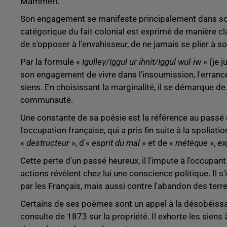
Mammeri.
Son engagement se manifeste principalement dans son 
catégorique du fait colonial est exprimé de manière cl
de s'opposer à l'envahisseur, de ne jamais se plier à son 
Par la formule «
Igulleγ/Iggul ur ihnit/Iggul wul-iw
» (je j
son engagement de vivre dans l'insoumission, l'errance e
siens. En choisissant la marginalité, il se démarque de 
communauté.
Une constante de sa poésie est la référence au passé qu'
l'occupation française, qui a pris fin suite à la spoliati
«
destructeur
», d'«
esprit du mal
» et de «
métèque
», ex
Cette perte d'un passé heureux, il l'impute à l'occupan
actions révèlent chez lui une conscience politique. Il 
par les Français, mais aussi contre l'abandon des terre
Certains de ses poèmes sont un appel à la désobéissanc
consulte de 1873 sur la propriété. Il exhorte les siens 