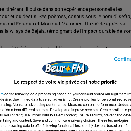
 itinérant. Il puise dans son expérience personnelle les
'amour et du destin. Ses poèmes, connus sous le nom d'Isefra,
 Mouloud Feraoun et Mouloud Mammeri. Un siècle après sa
s la wilaya de Bejaia, témoignant de l'impact durable de so
 à Bejaia, qui s’est soldé par un divorce, il entame une v
e d'années entre la Grande Kabylie et la région de Bône
Contin
 de son époque
Le respect de votre vie privée est notre priorité
ue soulignent son caractère rebelle et contestataire. Ils
spiré sa production poétique. Sa thématique, riche et diverse,
ers
do the following data processing based on your consent and/or our legitimate int
ion de son verbe lorsqu'il évoque les événements douloureu
device; Use limited data to select advertising; Create profiles for personalised adver
vertising; Measure advertising performance; Measure content performance; Unders
ns of data from different sources; Develop and improve services; Create profiles to 
alised content; Use limited data to select content; Ensure security, prevent and detect
n poète hors du commun et fort original pour son époque,
ertising and content; Save and communicate privacy choices. These technologies
ce de son verbe.
and browsing data to offer following functionalities: Identify devices based on infor
eolocation data; Match and combine data from other data sources; Link different de