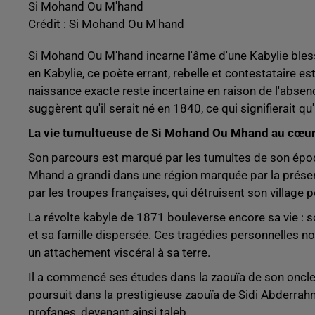
Si Mohand Ou M'hand
Crédit :
Si Mohand Ou M'hand
Si Mohand Ou M'hand incarne l'âme d'une Kabylie bles
en Kabylie, ce poète errant, rebelle et contestataire
naissance exacte reste incertaine en raison de l'absenc
suggèrent qu'il serait né en 1840, ce qui signifierait qu
La vie tumultueuse de Si Mohand Ou Mhand au cœur 
Son parcours est marqué par les tumultes de son époq
Mhand a grandi dans une région marquée par la présence 
par les troupes françaises, qui détruisent son village po
La révolte kabyle de 1871 bouleverse encore sa vie : 
et sa famille dispersée. Ces tragédies personnelles n
un attachement viscéral à sa terre.
Il a commencé ses études dans la zaouïa de son oncle p
poursuit dans la prestigieuse zaouïa de Sidi Abderrahm
profanes, devenant ainsi taleb.