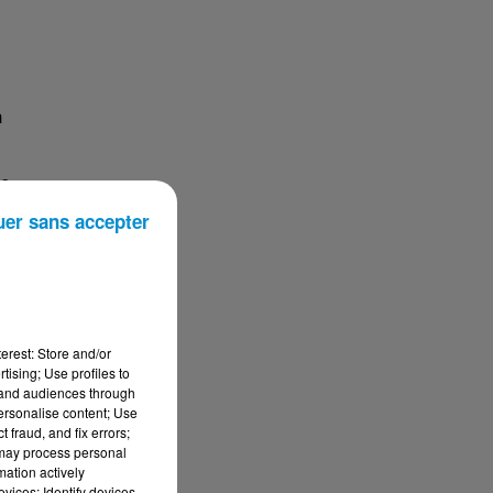
n
ie
uer sans accepter
erest: Store and/or
x
tising; Use profiles to
tand audiences through
personalise content; Use
 fraud, and fix errors;
 may process personal
mation actively
vices; Identify devices