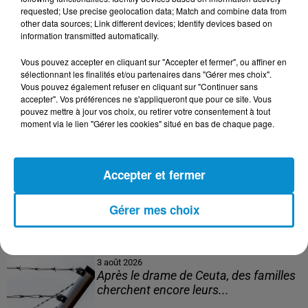
152 Palestiniens tués en juillet, le bilan
requested; Use precise geolocation data; Match and combine data from
mensuel le plus lourd de...
other data sources; Link different devices; Identify devices based on
information transmitted automatically.
Vous pouvez accepter en cliquant sur "Accepter et fermer", ou affiner en
sélectionnant les finalités et/ou partenaires dans "Gérer mes choix".
4 août 2026
Vous pouvez également refuser en cliquant sur "Continuer sans
Mort de Cheikh F., l’enquête fragilise la
accepter". Vos préférences ne s'appliqueront que pour ce site. Vous
version policière !
pouvez mettre à jour vos choix, ou retirer votre consentement à tout
moment via le lien "Gérer les cookies" situé en bas de chaque page.
3 août 2026
Accepter et fermer
Le banc des Verts va changer de main
!
Gérer mes choix
3 août 2026
Après le drame de Ceuta, des familles
cherchent encore leurs...