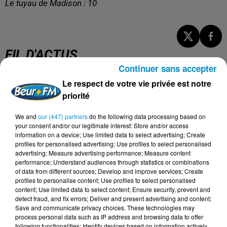
Le tuyau de Madison : 10
FIL D'ACTUS
Continuer sans accepter
Le respect de votre vie privée est notre
7 août 2026
L’inflation recule à 5,1 % en Tunisie !
priorité
We and
our (447) partners
do the following data processing based on
your consent and/or our legitimate interest: Store and/or access
information on a device; Use limited data to select advertising; Create
profiles for personalised advertising; Use profiles to select personalised
5 août 2026
advertising; Measure advertising performance; Measure content
Visas français : l’Algérie décroche, le
performance; Understand audiences through statistics or combinations
Maroc et la Tunisie...
of data from different sources; Develop and improve services; Create
profiles to personalise content; Use profiles to select personalised
content; Use limited data to select content; Ensure security, prevent and
detect fraud, and fix errors; Deliver and present advertising and content;
Save and communicate privacy choices. These technologies may
process personal data such as IP address and browsing data to offer
4 août 2026
following functionalities: Identify devices based on information actively