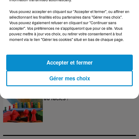
3 août 2026
Le banc des Verts va changer de main
Vous pouvez accepter en cliquant sur "Accepter et fermer", ou affiner en
!
sélectionnant les finalités et/ou partenaires dans "Gérer mes choix".
Vous pouvez également refuser en cliquant sur "Continuer sans
accepter". Vos préférences ne s'appliqueront que pour ce site. Vous
pouvez mettre à jour vos choix, ou retirer votre consentement à tout
moment via le lien "Gérer les cookies" situé en bas de chaque page.
3 août 2026
Après le drame de Ceuta, des familles
cherchent encore leurs...
Accepter et fermer
Gérer mes choix
3 août 2026
Le plan antiraciste oublie les contrôles
au faciès !