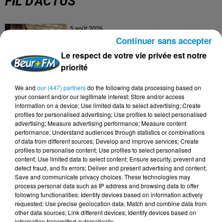
FIL D'ACTUS
5 août 2026
Visas français : l’Algérie décroche, le
Continuer sans accepter
Maroc et la Tunisie...
Le respect de votre vie privée est notre
priorité
We and
our (447) partners
do the following data processing based on
4 août 2026
your consent and/or our legitimate interest: Store and/or access
152 Palestiniens tués en juillet, le bilan
information on a device; Use limited data to select advertising; Create
mensuel le plus lourd de...
profiles for personalised advertising; Use profiles to select personalised
advertising; Measure advertising performance; Measure content
performance; Understand audiences through statistics or combinations
of data from different sources; Develop and improve services; Create
profiles to personalise content; Use profiles to select personalised
content; Use limited data to select content; Ensure security, prevent and
4 août 2026
detect fraud, and fix errors; Deliver and present advertising and content;
Mort de Cheikh F., l’enquête fragilise la
Save and communicate privacy choices. These technologies may
version policière !
process personal data such as IP address and browsing data to offer
following functionalities: Identify devices based on information actively
requested; Use precise geolocation data; Match and combine data from
other data sources; Link different devices; Identify devices based on
information transmitted automatically.