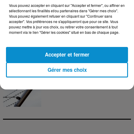
version policière !
Vous pouvez accepter en cliquant sur "Accepter et fermer", ou affiner en
sélectionnant les finalités et/ou partenaires dans "Gérer mes choix".
Vous pouvez également refuser en cliquant sur "Continuer sans
accepter". Vos préférences ne s'appliqueront que pour ce site. Vous
pouvez mettre à jour vos choix, ou retirer votre consentement à tout
3 août 2026
moment via le lien "Gérer les cookies" situé en bas de chaque page.
Le banc des Verts va changer de main
!
Accepter et fermer
Gérer mes choix
3 août 2026
Après le drame de Ceuta, des familles
cherchent encore leurs...