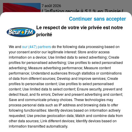
7 août 2026
L’inflation recule à 5,1 % en Tunisie !
Continuer sans accepter
Le respect de votre vie privée est notre
priorité
5 août 2026
We and
our (447) partners
do the following data processing based on
Visas français : l’Algérie décroche, le
your consent and/or our legitimate interest: Store and/or access
Maroc et la Tunisie...
information on a device; Use limited data to select advertising; Create
profiles for personalised advertising; Use profiles to select personalised
advertising; Measure advertising performance; Measure content
performance; Understand audiences through statistics or combinations
of data from different sources; Develop and improve services; Create
profiles to personalise content; Use profiles to select personalised
4 août 2026
content; Use limited data to select content; Ensure security, prevent and
152 Palestiniens tués en juillet, le bilan
detect fraud, and fix errors; Deliver and present advertising and content;
mensuel le plus lourd de...
Save and communicate privacy choices. These technologies may
process personal data such as IP address and browsing data to offer
following functionalities: Identify devices based on information actively
requested; Use precise geolocation data; Match and combine data from
other data sources; Link different devices; Identify devices based on
4 août 2026
information transmitted automatically.
Mort de Cheikh F., l’enquête fragilise la