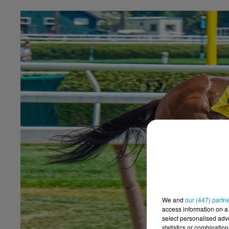
We and
our (447) partn
access information on a 
select personalised ad
statistics or combinatio