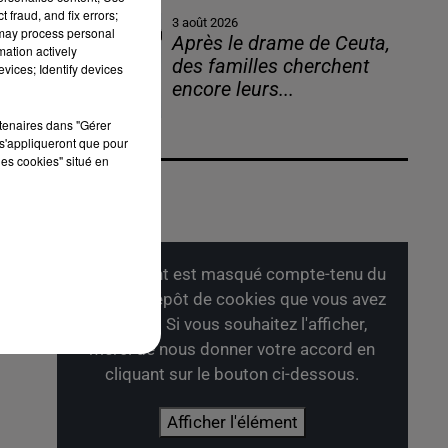
 fraud, and fix errors;
3 août 2026
 may process personal
Après le drame de Ceuta,
mation actively
des familles cherchent
vices; Identify devices
encore leurs...
rtenaires dans "Gérer
s'appliqueront que pour
les cookies" situé en
Cet élément est masqué compte-tenu du
refus du dépôt de cookies que vous avez
exprimé. Si vous souhaitez l'afficher,
merci de nous donner votre accord en
cliquant sur le bouton ci-dessous.
Afficher l'élément