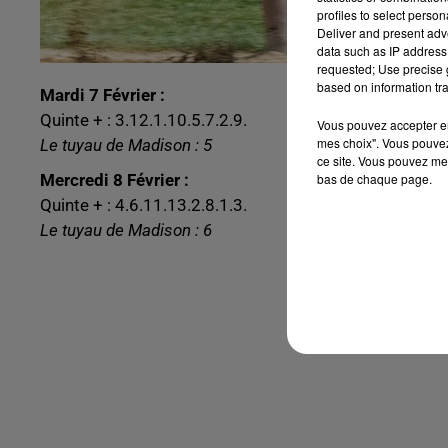
profiles to select person
Deliver and present adv
data such as IP address 
requested; Use precise g
based on information tra
Mardi 7 Février :
Quinte + : 3.12.1.10.5.7.2.9.
Vous pouvez accepter en 
mes choix". Vous pouvez
Le tuyau de Madison : 5
ce site. Vous pouvez met
bas de chaque page.
Mercredi 8 Février :
Quinte + : 4.6.11.13.2.8.1.3.
Le tuyau de Madison : 6