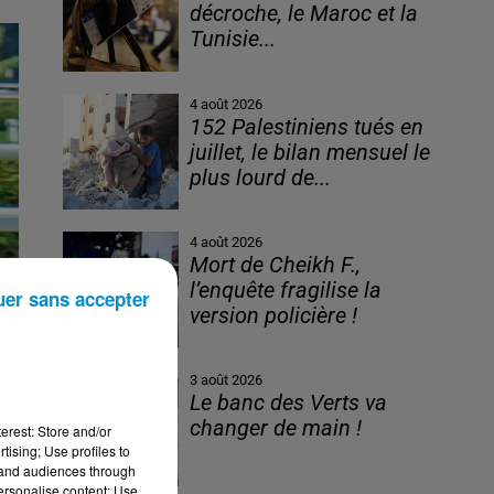
décroche, le Maroc et la
Tunisie...
4 août 2026
152 Palestiniens tués en
juillet, le bilan mensuel le
plus lourd de...
4 août 2026
Mort de Cheikh F.,
l’enquête fragilise la
uer sans accepter
version policière !
3 août 2026
Le banc des Verts va
changer de main !
erest: Store and/or
tising; Use profiles to
tand audiences through
personalise content; Use