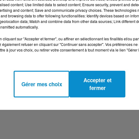
alised content; Use limited data to select content; Ensure security, prevent and detect
ertising and content; Save and communicate privacy choices. These technologies
and browsing data to offer following functionalities: Identify devices based on infor
eolocation data; Match and combine data from other data sources; Link different de
nsmitted automatically.
cliquant sur "Accepter et fermer", ou affiner en sélectionnant les finalités et/ou pa
 également refuser en cliquant sur "Continuer sans accepter". Vos préférences ne 
tre à jour vos choix, ou retirer votre consentement à tout moment via le lien "Gérer 
Accepter et
Gérer mes choix
fermer