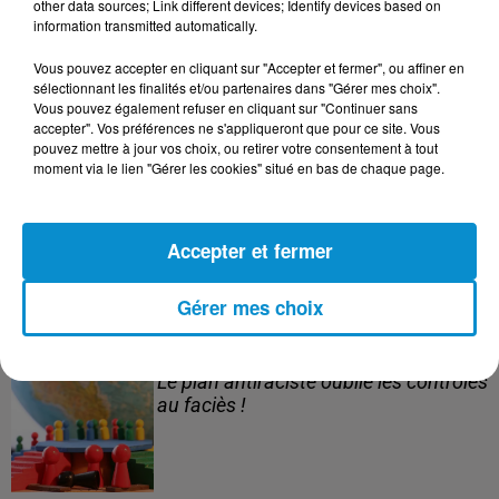
other data sources; Link different devices; Identify devices based on
information transmitted automatically.
3 août 2026
Vous pouvez accepter en cliquant sur "Accepter et fermer", ou affiner en
Le banc des Verts va changer de main
sélectionnant les finalités et/ou partenaires dans "Gérer mes choix".
!
Vous pouvez également refuser en cliquant sur "Continuer sans
accepter". Vos préférences ne s'appliqueront que pour ce site. Vous
pouvez mettre à jour vos choix, ou retirer votre consentement à tout
moment via le lien "Gérer les cookies" situé en bas de chaque page.
3 août 2026
Après le drame de Ceuta, des familles
Accepter et fermer
cherchent encore leurs...
Gérer mes choix
3 août 2026
Le plan antiraciste oublie les contrôles
au faciès !