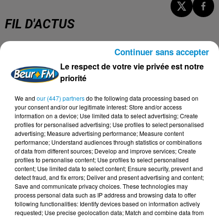
FIL D'ACTUS
Continuer sans accepter
5 août 2026
Visas français : l’Algérie décroche, le
Le respect de votre vie privée est notre
Maroc et la Tunisie...
priorité
We and
our (447) partners
do the following data processing based on
your consent and/or our legitimate interest: Store and/or access
information on a device; Use limited data to select advertising; Create
4 août 2026
profiles for personalised advertising; Use profiles to select personalised
152 Palestiniens tués en juillet, le bilan
advertising; Measure advertising performance; Measure content
mensuel le plus lourd de...
performance; Understand audiences through statistics or combinations
of data from different sources; Develop and improve services; Create
profiles to personalise content; Use profiles to select personalised
content; Use limited data to select content; Ensure security, prevent and
detect fraud, and fix errors; Deliver and present advertising and content;
4 août 2026
Save and communicate privacy choices. These technologies may
Mort de Cheikh F., l’enquête fragilise la
process personal data such as IP address and browsing data to offer
version policière !
following functionalities: Identify devices based on information actively
requested; Use precise geolocation data; Match and combine data from