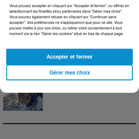
Vous pouvez accepter en cliquant sur "Accepter et fermer", ou affiner en
sélectionnant les finalités et/ou partenaires dans "Gérer mes choix".
Vous pouvez également refuser en cliquant sur "Continuer sans
accepter". Vos préférences ne s'appliqueront que pour ce site. Vous
pouvez mettre à jour vos choix, ou retirer votre consentement à tout
5 août 2026
moment via le lien "Gérer les cookies" situé en bas de chaque page.
Visas français : l’Algérie décroche, le
Maroc et la Tunisie...
Accepter et fermer
Gérer mes choix
4 août 2026
152 Palestiniens tués en juillet, le bilan
mensuel le plus lourd de...