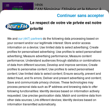
14h06
CAN féminine, l’Algérie et le Maroc à
une marche de la finale !
Continuer sans accepter
Le respect de votre vie privée est notre
priorité
13h20
We and
our (447) partners
do the following data processing based on
Les échanges entre la France et
your consent and/or our legitimate interest: Store and/or access
l’Algérie tombent à 8,9 milliards...
information on a device; Use limited data to select advertising; Create
profiles for personalised advertising; Use profiles to select personalised
advertising; Measure advertising performance; Measure content
performance; Understand audiences through statistics or combinations
of data from different sources; Develop and improve services; Create
profiles to personalise content; Use profiles to select personalised
11h54
content; Use limited data to select content; Ensure security, prevent and
MRE, le grand virage que prépare le
detect fraud, and fix errors; Deliver and present advertising and content;
Maroc !
Save and communicate privacy choices. These technologies may
process personal data such as IP address and browsing data to offer
following functionalities: Identify devices based on information actively
requested; Use precise geolocation data; Match and combine data from
other data sources; Link different devices; Identify devices based on
7 août 2026
information transmitted automatically.
L’inflation recule à 5,1 % en Tunisie !