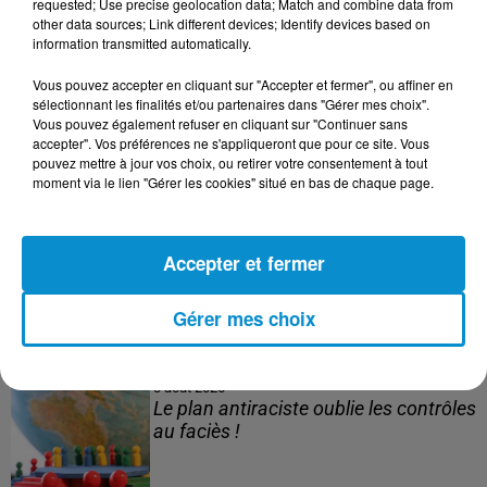
requested; Use precise geolocation data; Match and combine data from
other data sources; Link different devices; Identify devices based on
information transmitted automatically.
Vous pouvez accepter en cliquant sur "Accepter et fermer", ou affiner en
3 août 2026
sélectionnant les finalités et/ou partenaires dans "Gérer mes choix".
Le banc des Verts va changer de main
Vous pouvez également refuser en cliquant sur "Continuer sans
!
accepter". Vos préférences ne s'appliqueront que pour ce site. Vous
pouvez mettre à jour vos choix, ou retirer votre consentement à tout
moment via le lien "Gérer les cookies" situé en bas de chaque page.
3 août 2026
Accepter et fermer
Après le drame de Ceuta, des familles
cherchent encore leurs...
Gérer mes choix
3 août 2026
Le plan antiraciste oublie les contrôles
au faciès !