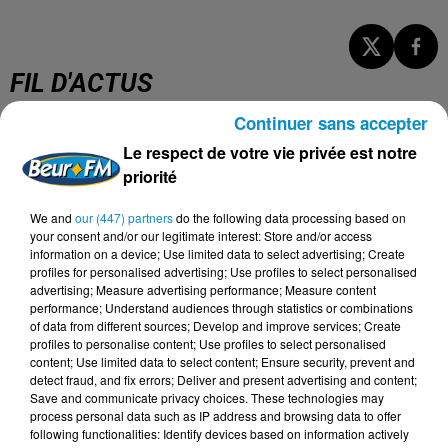
FIL D'ACTUS
Continuer sans accepter
5 août 2026
Le respect de votre vie privée est notre
Visas français : l’Algérie décroche, le
priorité
Maroc et la Tunisie...
We and
our (447) partners
do the following data processing based on
your consent and/or our legitimate interest: Store and/or access
information on a device; Use limited data to select advertising; Create
profiles for personalised advertising; Use profiles to select personalised
4 août 2026
advertising; Measure advertising performance; Measure content
152 Palestiniens tués en juillet, le bilan
performance; Understand audiences through statistics or combinations
mensuel le plus lourd de...
of data from different sources; Develop and improve services; Create
profiles to personalise content; Use profiles to select personalised
content; Use limited data to select content; Ensure security, prevent and
detect fraud, and fix errors; Deliver and present advertising and content;
Save and communicate privacy choices. These technologies may
4 août 2026
process personal data such as IP address and browsing data to offer
Mort de Cheikh F., l’enquête fragilise la
following functionalities: Identify devices based on information actively
version policière !