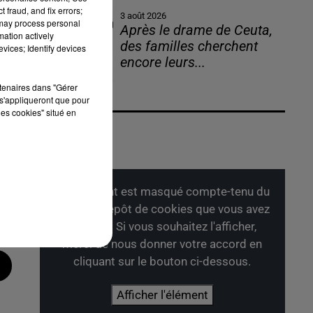
 fraud, and fix errors;
3 août 2026
 may process personal
Après le drame de Ceuta,
mation actively
des familles cherchent
vices; Identify devices
encore leurs...
rtenaires dans "Gérer
s'appliqueront que pour
les cookies" situé en
Cet élément est masqué compte-tenu du
refus du dépôt de cookies que vous avez
exprimé. Si vous souhaitez l'afficher,
merci de nous donner votre accord en
cliquant sur le bouton ci-dessous.
Afficher l'élément