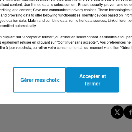
alised content; Use limited data to select content; Ensure security, prevent and detect
ertising and content; Save and communicate privacy choices. These technologies
and browsing data to offer following functionalities: Identify devices based on infor
eolocation data; Match and combine data from other data sources; Link different de
nsmitted automatically.
cliquant sur "Accepter et fermer", ou affiner en sélectionnant les finalités et/ou pa
 également refuser en cliquant sur "Continuer sans accepter". Vos préférences ne 
tre à jour vos choix, ou retirer votre consentement à tout moment via le lien "Gérer 
Accepter et
Gérer mes choix
fermer