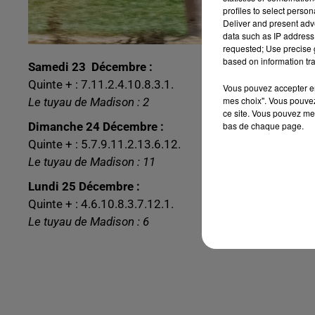
profiles to select person
Deliver and present adv
data such as IP address 
requested; Use precise g
based on information tra
Samedi 23 Décembre :
Quinte + : 7.11.2.4.10.8.3.1.
Vous pouvez accepter en 
mes choix". Vous pouvez
Le tuyau de Madison : 2
ce site. Vous pouvez met
bas de chaque page.
Dimanche 24 Décembre :
Quinte + : 5.7.9.11.2.13.6.12.
Le tuyau de Madison : 11
Lundi 25 Décembre :
Quinte + : 4.6.10.8.3.7.12.1.
Le tuyau de Madison : 6