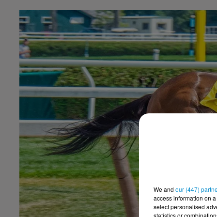
We and
our (447) partn
access information on a 
select personalised ad
statistics or combinatio