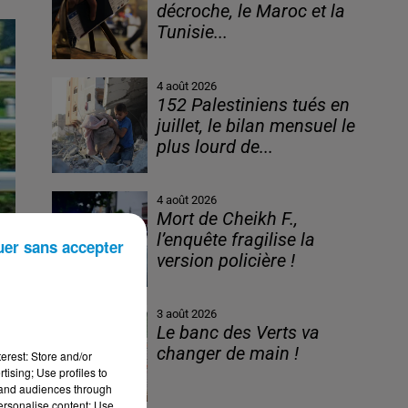
décroche, le Maroc et la
Tunisie...
4 août 2026
152 Palestiniens tués en
juillet, le bilan mensuel le
plus lourd de...
4 août 2026
Mort de Cheikh F.,
l’enquête fragilise la
uer sans accepter
version policière !
3 août 2026
Le banc des Verts va
changer de main !
erest: Store and/or
tising; Use profiles to
tand audiences through
personalise content; Use