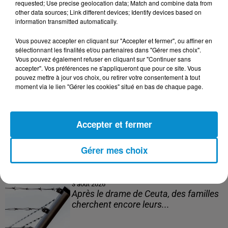
mensuel le plus lourd de...
requested; Use precise geolocation data; Match and combine data from
other data sources; Link different devices; Identify devices based on
information transmitted automatically.
Vous pouvez accepter en cliquant sur "Accepter et fermer", ou affiner en
4 août 2026
sélectionnant les finalités et/ou partenaires dans "Gérer mes choix".
Mort de Cheikh F., l’enquête fragilise la
Vous pouvez également refuser en cliquant sur "Continuer sans
accepter". Vos préférences ne s'appliqueront que pour ce site. Vous
version policière !
pouvez mettre à jour vos choix, ou retirer votre consentement à tout
moment via le lien "Gérer les cookies" situé en bas de chaque page.
3 août 2026
Accepter et fermer
Le banc des Verts va changer de main
!
Gérer mes choix
3 août 2026
Après le drame de Ceuta, des familles
cherchent encore leurs...