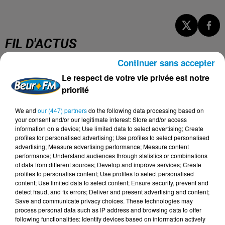
FIL D'ACTUS
Continuer sans accepter
7 août 2026
Le respect de votre vie privée est notre
L’inflation recule à 5,1 % en Tunisie !
priorité
We and
our (447) partners
do the following data processing based on
your consent and/or our legitimate interest: Store and/or access
information on a device; Use limited data to select advertising; Create
profiles for personalised advertising; Use profiles to select personalised
5 août 2026
advertising; Measure advertising performance; Measure content
Visas français : l’Algérie décroche, le
performance; Understand audiences through statistics or combinations
Maroc et la Tunisie...
of data from different sources; Develop and improve services; Create
profiles to personalise content; Use profiles to select personalised
content; Use limited data to select content; Ensure security, prevent and
detect fraud, and fix errors; Deliver and present advertising and content;
Save and communicate privacy choices. These technologies may
4 août 2026
process personal data such as IP address and browsing data to offer
152 Palestiniens tués en juillet, le bilan
following functionalities: Identify devices based on information actively