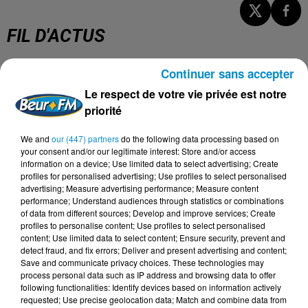
FIL D'ACTUS
Continuer sans accepter
5 août 2026
Visas français : l’Algérie décroche, le
Le respect de votre vie privée est notre
Maroc et la Tunisie...
priorité
We and
our (447) partners
do the following data processing based on
your consent and/or our legitimate interest: Store and/or access
information on a device; Use limited data to select advertising; Create
4 août 2026
profiles for personalised advertising; Use profiles to select personalised
152 Palestiniens tués en juillet, le bilan
advertising; Measure advertising performance; Measure content
mensuel le plus lourd de...
performance; Understand audiences through statistics or combinations
of data from different sources; Develop and improve services; Create
profiles to personalise content; Use profiles to select personalised
content; Use limited data to select content; Ensure security, prevent and
detect fraud, and fix errors; Deliver and present advertising and content;
4 août 2026
Save and communicate privacy choices. These technologies may
Mort de Cheikh F., l’enquête fragilise la
process personal data such as IP address and browsing data to offer
version policière !
following functionalities: Identify devices based on information actively
requested; Use precise geolocation data; Match and combine data from