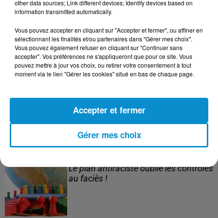
other data sources; Link different devices; Identify devices based on
information transmitted automatically.
3 août 2026
Vous pouvez accepter en cliquant sur "Accepter et fermer", ou affiner en
Le banc des Verts va changer de main
sélectionnant les finalités et/ou partenaires dans "Gérer mes choix".
Vous pouvez également refuser en cliquant sur "Continuer sans
!
accepter". Vos préférences ne s'appliqueront que pour ce site. Vous
pouvez mettre à jour vos choix, ou retirer votre consentement à tout
moment via le lien "Gérer les cookies" situé en bas de chaque page.
3 août 2026
Après le drame de Ceuta, des familles
Accepter et fermer
cherchent encore leurs...
Gérer mes choix
3 août 2026
Le plan antiraciste oublie les contrôles
au faciès !