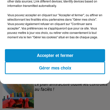
other data sources; Link different devices; Identify devices based on
information transmitted automatically.
3 août 2026
Vous pouvez accepter en cliquant sur "Accepter et fermer", ou affiner en
Le banc des Verts va changer de main
sélectionnant les finalités et/ou partenaires dans "Gérer mes choix".
!
Vous pouvez également refuser en cliquant sur "Continuer sans
accepter". Vos préférences ne s'appliqueront que pour ce site. Vous
pouvez mettre à jour vos choix, ou retirer votre consentement à tout
moment via le lien "Gérer les cookies" situé en bas de chaque page.
3 août 2026
Après le drame de Ceuta, des familles
Accepter et fermer
cherchent encore leurs...
Gérer mes choix
3 août 2026
Le plan antiraciste oublie les contrôles
au faciès !