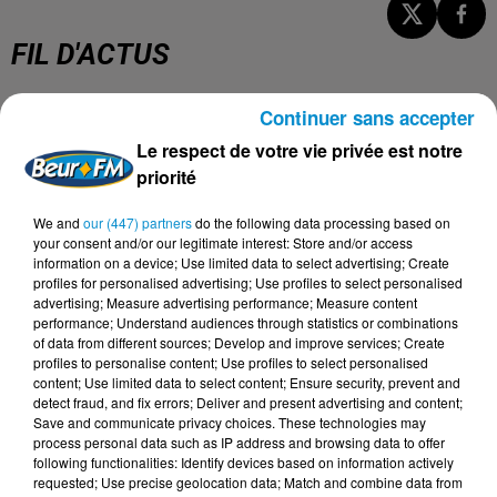
FIL D'ACTUS
Continuer sans accepter
5 août 2026
Visas français : l’Algérie décroche, le
Le respect de votre vie privée est notre
Maroc et la Tunisie...
priorité
We and
our (447) partners
do the following data processing based on
your consent and/or our legitimate interest: Store and/or access
information on a device; Use limited data to select advertising; Create
4 août 2026
profiles for personalised advertising; Use profiles to select personalised
152 Palestiniens tués en juillet, le bilan
advertising; Measure advertising performance; Measure content
mensuel le plus lourd de...
performance; Understand audiences through statistics or combinations
of data from different sources; Develop and improve services; Create
profiles to personalise content; Use profiles to select personalised
content; Use limited data to select content; Ensure security, prevent and
detect fraud, and fix errors; Deliver and present advertising and content;
4 août 2026
Save and communicate privacy choices. These technologies may
Mort de Cheikh F., l’enquête fragilise la
process personal data such as IP address and browsing data to offer
version policière !
following functionalities: Identify devices based on information actively
requested; Use precise geolocation data; Match and combine data from