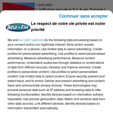
7 août 2026
L’inflation recule à 5,1 % en Tunisie !
Continuer sans accepter
Le respect de votre vie privée est notre
priorité
5 août 2026
We and
our (447) partners
do the following data processing based on
Visas français : l’Algérie décroche, le
your consent and/or our legitimate interest: Store and/or access
Maroc et la Tunisie...
information on a device; Use limited data to select advertising; Create
profiles for personalised advertising; Use profiles to select personalised
advertising; Measure advertising performance; Measure content
performance; Understand audiences through statistics or combinations
of data from different sources; Develop and improve services; Create
profiles to personalise content; Use profiles to select personalised
4 août 2026
content; Use limited data to select content; Ensure security, prevent and
152 Palestiniens tués en juillet, le bilan
detect fraud, and fix errors; Deliver and present advertising and content;
mensuel le plus lourd de...
Save and communicate privacy choices. These technologies may
process personal data such as IP address and browsing data to offer
following functionalities: Identify devices based on information actively
requested; Use precise geolocation data; Match and combine data from
other data sources; Link different devices; Identify devices based on
4 août 2026
information transmitted automatically.
Mort de Cheikh F., l’enquête fragilise la