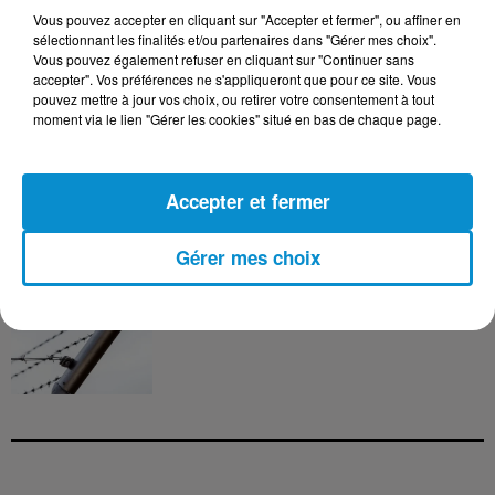
version policière !
Vous pouvez accepter en cliquant sur "Accepter et fermer", ou affiner en
sélectionnant les finalités et/ou partenaires dans "Gérer mes choix".
Vous pouvez également refuser en cliquant sur "Continuer sans
accepter". Vos préférences ne s'appliqueront que pour ce site. Vous
pouvez mettre à jour vos choix, ou retirer votre consentement à tout
3 août 2026
moment via le lien "Gérer les cookies" situé en bas de chaque page.
Le banc des Verts va changer de main
!
Accepter et fermer
Gérer mes choix
3 août 2026
Après le drame de Ceuta, des familles
cherchent encore leurs...