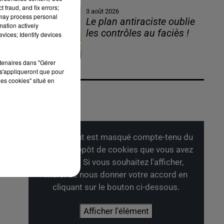
 fraud, and fix errors;
3 août 2026
 may process personal
Le plan antiraciste oublie
mation actively
les contrôles au faciès !
vices; Identify devices
rtenaires dans "Gérer
s'appliqueront que pour
les cookies" situé en
Cet élément est masqué compte-tenu du
refus du dépôt de cookies que vous avez
exprimé. Si vous souhaitez l'afficher,
merci de nous donner votre accord en
cliquant sur le bouton ci-dessous.
Afficher l'élément