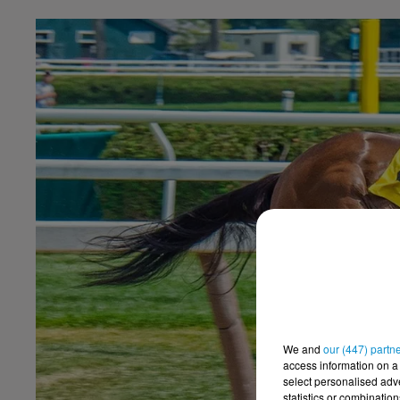
We and
our (447) partn
access information on a 
select personalised ad
statistics or combinatio