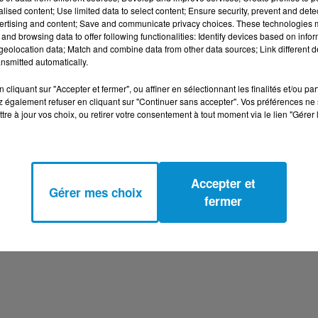
alised content; Use limited data to select content; Ensure security, prevent and detect
ertising and content; Save and communicate privacy choices. These technologies
and browsing data to offer following functionalities: Identify devices based on infor
eolocation data; Match and combine data from other data sources; Link different de
nsmitted automatically.
cliquant sur "Accepter et fermer", ou affiner en sélectionnant les finalités et/ou pa
 également refuser en cliquant sur "Continuer sans accepter". Vos préférences ne 
tre à jour vos choix, ou retirer votre consentement à tout moment via le lien "Gérer 
Accepter et
Gérer mes choix
fermer