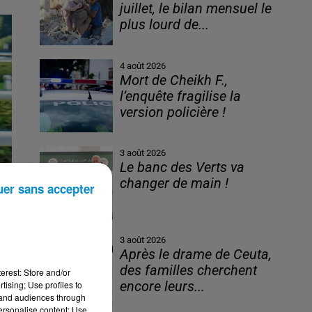
juillet, le bilan mensuel le
plus lourd de...
4 août 2026
Mort de Cheikh F.,
l’enquête fragilise la
version policière !
3 août 2026
Le banc des Verts va
changer de main !
uer sans accepter
3 août 2026
Après le drame de Ceuta,
des familles cherchent
erest: Store and/or
tising; Use profiles to
encore leurs...
tand audiences through
personalise content; Use