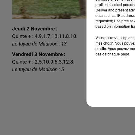
profiles to select person
Deliver and present adv
data such as IP address 
requested; Use precise g
based on information tra
Jeudi 2 Novembre :
Quinte + : 4.9.1.7.13.11.8.10.
Vous pouvez accepter en 
mes choix". Vous pouvez
Le tuyau de Madison : 13
ce site. Vous pouvez met
bas de chaque page.
Vendredi 3 Novembre :
Quinte + : 2.5.10.9.6.3.12.8.
Le tuyau de Madison : 5