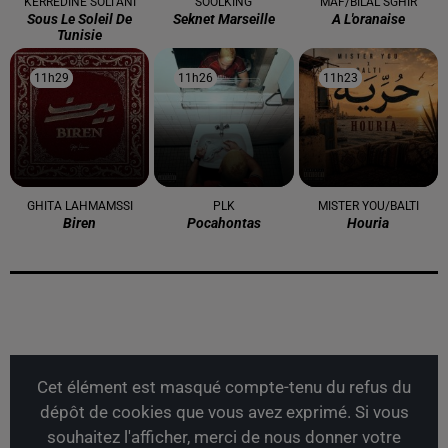
KERREDINE SOLTANI
SOOLKING
MAF/BILAL SGHIR
Sous Le Soleil De
Seknet Marseille
A L'oranaise
Tunisie
11h29
11h29
11h26
11h26
11h23
11h23
GHITA LAHMAMSSI
PLK
MISTER YOU/BALTI
Biren
Pocahontas
Houria
Cet élément est masqué compte-tenu du refus du
dépôt de cookies que vous avez exprimé. Si vous
souhaitez l'afficher, merci de nous donner votre