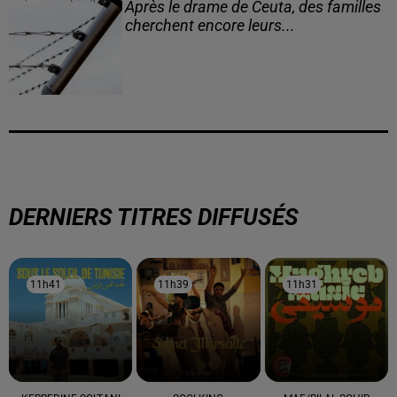
Après le drame de Ceuta, des familles
cherchent encore leurs...
DERNIERS TITRES DIFFUSÉS
11h41
11h41
11h39
11h39
11h31
11h31