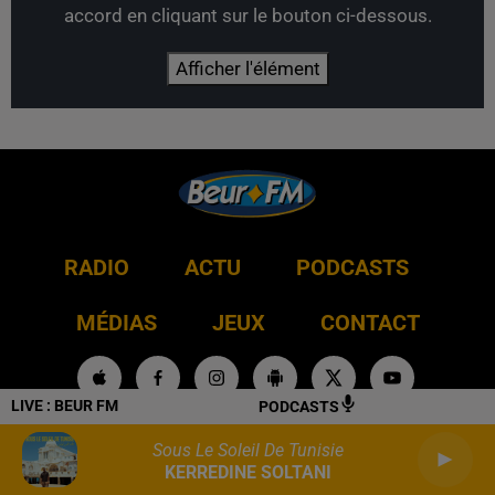
accord en cliquant sur le bouton ci-dessous.
Afficher l'élément
RADIO
ACTU
PODCASTS
MÉDIAS
JEUX
CONTACT
LIVE :
BEUR FM
PODCASTS
Mentions légales
Conditions Générales d'Utilisation
Sous Le Soleil De Tunisie
KERREDINE SOLTANI
Politique de confidentialité
Politique Cookies