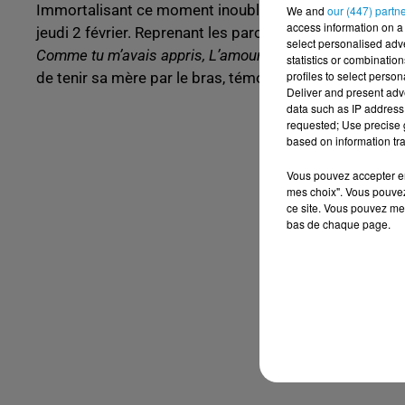
Immortalisant ce moment inoubliable, Patrick Bruel a
We and
our (447) partn
access information on a 
jeudi 2 février. Reprenant les paroles de son titre « Je re
select personalised ad
Comme tu m’avais appris, L’amour de ce pays... »
. Sur l
statistics or combinatio
profiles to select person
de tenir sa mère par le bras, témoignant d'un moment 
Deliver and present adv
data such as IP address 
requested; Use precise g
based on information tra
Vous pouvez accepter en 
mes choix". Vous pouvez
ce site. Vous pouvez met
bas de chaque page.