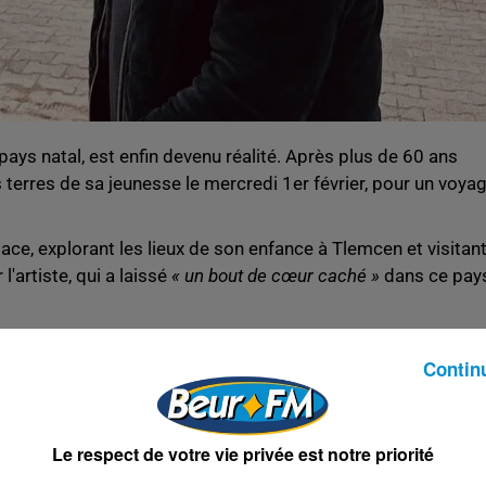
pays natal, est enfin devenu réalité. Après plus de 60 ans
es terres de sa jeunesse le mercredi 1er février, pour un voya
lace, explorant les lieux de son enfance à Tlemcen et visitan
l'artiste, qui a laissé
« un bout de cœur caché »
dans ce pay
 Je reviens »
Contin
che » sur France2 son désir de se reconnecter avec l'Algéri
Tlemcen en Algérie. Accompagné de sa mère, Augusta, il est
 à l'âge de trois ans. L'opportunité de ce retour lui a été
Le respect de votre vie privée est notre priorité
nier album, « Je reviens ».