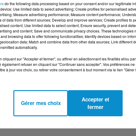
 partagé sur Instagram une photo en compagnie de sa mère 
ers
do the following data processing based on your consent and/or our legitimate int
device; Use limited data to select advertising; Create profiles for personalised adver
viens », il a écrit :
« Je reviens, comme on s’était promis,
vertising; Measure advertising performance; Measure content performance; Unders
a photo, on peut voir l’homme, plus heureux que jamais, en tr
ns of data from different sources; Develop and improve services; Create profiles to 
alised content; Use limited data to select content; Ensure security, prevent and detect
de complicité précieux.
ertising and content; Save and communicate privacy choices. These technologies
and browsing data to offer following functionalities: Identify devices based on infor
eolocation data; Match and combine data from other data sources; Link different de
nsmitted automatically.
cliquant sur "Accepter et fermer", ou affiner en sélectionnant les finalités et/ou pa
 également refuser en cliquant sur "Continuer sans accepter". Vos préférences ne 
tre à jour vos choix, ou retirer votre consentement à tout moment via le lien "Gérer 
Accepter et
Gérer mes choix
fermer