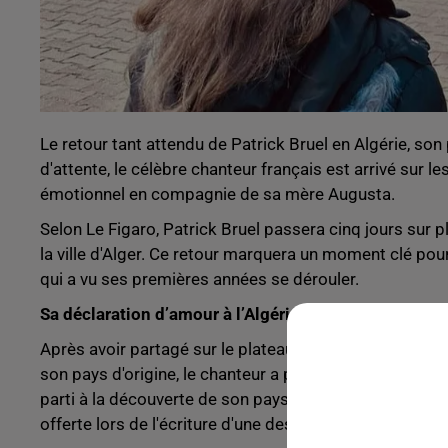
Le retour tant attendu de Patrick Bruel en Algérie, son 
d'attente, le célèbre chanteur français est arrivé sur l
émotionnel en compagnie de sa mère Augusta.
Selon Le Figaro, Patrick Bruel passera cinq jours sur p
la ville d'Alger. Ce retour marquera un moment clé pour 
qui a vu ses premières années se dérouler.
Sa déclaration d’amour à l’Algérie dans sa chanson «
Après avoir partagé sur le plateau de « Vivement diman
son pays d'origine, le chanteur a posé ses valises à 
parti à la découverte de son pays natal qu'il avait quitté
offerte lors de l'écriture d'une des chansons de son der