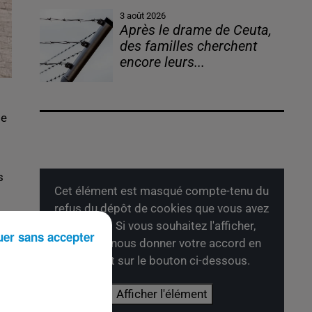
3 août 2026
Après le drame de Ceuta,
des familles cherchent
encore leurs...
ge
t
s
Cet élément est masqué compte-tenu du
refus du dépôt de cookies que vous avez
exprimé. Si vous souhaitez l'afficher,
uer sans accepter
merci de nous donner votre accord en
e,
cliquant sur le bouton ci-dessous.
Afficher l'élément