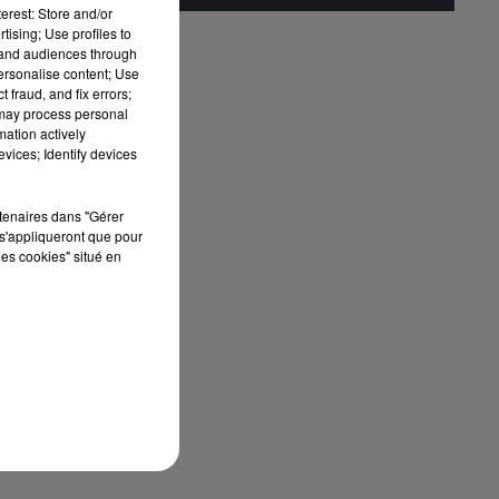
le
erest: Store and/or
tising; Use profiles to
tand audiences through
ain
personalise content; Use
 fraud, and fix errors;
 may process personal
mation actively
vices; Identify devices
rtenaires dans "Gérer
s'appliqueront que pour
les cookies" situé en