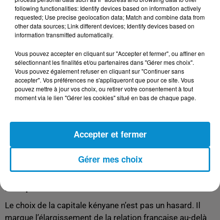
following functionalities: Identify devices based on information actively
jeunesses, ces populations civiles, ces entrepreneurs
».
requested; Use precise geolocation data; Match and combine data from
« On n’aura plus ces critiques d’accusation de
other data sources; Link different devices; Identify devices based on
information transmitted automatically.
colonialisme »
Vous pouvez accepter en cliquant sur "Accepter et fermer", ou affiner en
Pascal Confavreux a reconnu l’existence d’un regard
sélectionnant les finalités et/ou partenaires dans "Gérer mes choix".
critique porté sur la politique française en Afrique. Mais
Vous pouvez également refuser en cliquant sur "Continuer sans
il estime que Paris a engagé une série de
accepter". Vos préférences ne s'appliqueront que pour ce site. Vous
pouvez mettre à jour vos choix, ou retirer votre consentement à tout
transformations pour y répondre. «
On n’aura plus ces
moment via le lien "Gérer les cookies" situé en bas de chaque page.
critiques d’accusation de colonialisme. On n’aura plus ces
critiques du fait que la France était uniquement sur les
sujets sécuritaires sur le continent africain
», a-t-il assuré.
Accepter et fermer
Pour le porte-parole, la France veut désormais s’appuyer
Gérer mes choix
sur d’autres relais. «
On se tourne vers les nouveaux relais
que sont en particulier ces jeunesses
», a-t-il indiqué.
Pourquoi Nairobi ?
Le choix de la capitale kényane n’est pas un hasard. Il
marque l’élargissement de la relation française au-delà