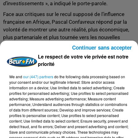
d’investissements
», a indiqué le porte-parole.
Face aux critiques sur le recul supposé de l’influence
française en Afrique, Pascal Confavreux répond par la
volonté de montrer une autre réalité, plus économique,
plus partenariale et plus tournée vers les nouvelles
générations. «
On capte à la fois les critiques qui avaient
Continuer sans accepter
été faites sur le passé, et justement, tout ce qui a été fait
Le respect de votre vie privée est notre
sur ces dix dernières années a consisté à y répondre et à
priorité
se libérer
», a-t-il déclaré.
We and
our (447) partners
do the following data processing based on
L’objectif affiché à Nairobi est donc de présenter une
your consent and/or our legitimate interest: Store and/or access
relation franco-africaine moins marquée par les dossiers
information on a device; Use limited data to select advertising; Create
profiles for personalised advertising; Use profiles to select personalised
sensibles du passé. «
Montrer ces partenariats qui sont
advertising; Measure advertising performance; Measure content
renouvelés, qui sont gagnant-gagnant, dans lesquels on
performance; Understand audiences through statistics or combinations
défend nos intérêts de manière très transparente
», a-t-il
of data from different sources; Develop and improve services; Create
profiles to personalise content; Use profiles to select personalised
expliqué.
content; Use limited data to select content; Ensure security, prevent and
detect fraud, and fix errors; Deliver and present advertising and content;
Il a aussi insisté sur la place des jeunes générations. Le
Save and communicate privacy choices. These technologies may
sommet doit, selon lui, «
placer au cœur ces nouvelles
process personal data such as IP address and browsing data to offer