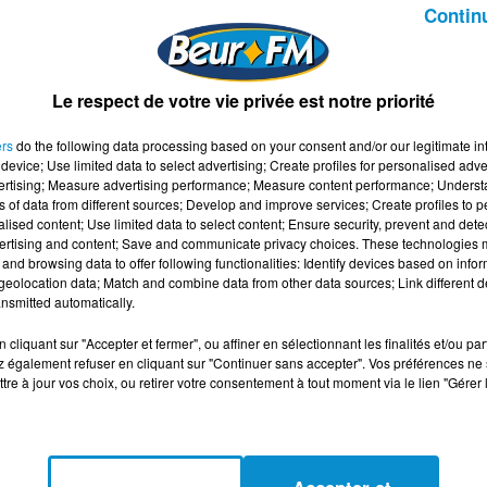
ABDELKADER SECTEUR
Contin
Happy Beur
Le respect de votre vie privée est notre priorité
ers
do the following data processing based on your consent and/or our legitimate int
device; Use limited data to select advertising; Create profiles for personalised adver
vertising; Measure advertising performance; Measure content performance; Unders
ns of data from different sources; Develop and improve services; Create profiles to 
alised content; Use limited data to select content; Ensure security, prevent and detect
ertising and content; Save and communicate privacy choices. These technologies
and browsing data to offer following functionalities: Identify devices based on infor
eolocation data; Match and combine data from other data sources; Link different de
nsmitted automatically.
cliquant sur "Accepter et fermer", ou affiner en sélectionnant les finalités et/ou pa
 également refuser en cliquant sur "Continuer sans accepter". Vos préférences ne 
tre à jour vos choix, ou retirer votre consentement à tout moment via le lien "Gérer 
 - 03/02/23 -
HAPPY BEUR - 26/01/23 -
I
WAFA OUDJIT
Happy Beur