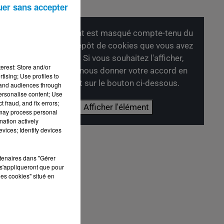
uer sans accepter
Cet élément est masqué compte-tenu du
refus du dépôt de cookies que vous avez
exprimé. Si vous souhaitez l'afficher,
erest: Store and/or
merci de nous donner votre accord en
tising; Use profiles to
cliquant sur le bouton ci-dessous.
tand audiences through
personalise content; Use
 fraud, and fix errors;
Afficher l'élément
 may process personal
mation actively
vices; Identify devices
rtenaires dans "Gérer
s'appliqueront que pour
les cookies" situé en