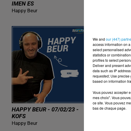
IMEN ES
SOUF
Happy Beur
Happy Beur
We and
our (447) partn
access information on a 
select personalised ad
statistics or combinatio
profiles to select person
Deliver and present adv
data such as IP address 
requested; Use precise g
based on information tra
Vous pouvez accepter en 
mes choix". Vous pouvez
ce site. Vous pouvez met
bas de chaque page.
HAPPY BEUR - 07/02/23 -
HAPPY BEUR
KOFS
AMINE RAD
Happy Beur
Happy Beur