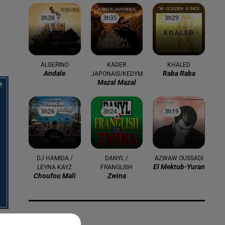
3h38
3h38
3h35
3h35
3h29
3h29
ALGERINO
KADER
KHALED
Andale
Raba Raba
JAPONAIS/KEDYM
Mazal Mazal
3h26
3h26
3h24
3h24
3h19
3h19
DJ HAMIDA /
DANYL /
AZWAW OUSSADI
El Mektub-Yuran
LEYNA KAYZ
FRANGLISH
Choufou Mali
Zwina