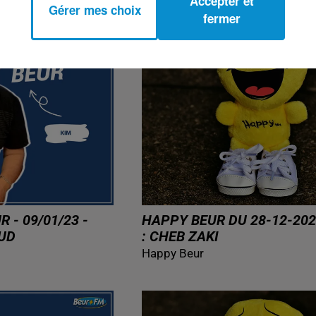
Accepter et
Gérer mes choix
fermer
 - 09/01/23 -
HAPPY BEUR DU 28-12-202
UD
: CHEB ZAKI
Happy Beur