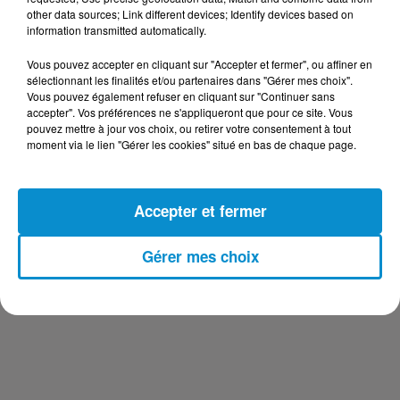
other data sources; Link different devices; Identify devices based on
CAFÉ DES ARTISTES DU 20-02-2020
information transmitted automatically.
Café des Artistes
Vous pouvez accepter en cliquant sur "Accepter et fermer", ou affiner en
sélectionnant les finalités et/ou partenaires dans "Gérer mes choix".
Vous pouvez également refuser en cliquant sur "Continuer sans
accepter". Vos préférences ne s'appliqueront que pour ce site. Vous
pouvez mettre à jour vos choix, ou retirer votre consentement à tout
moment via le lien "Gérer les cookies" situé en bas de chaque page.
Accepter et fermer
Gérer mes choix