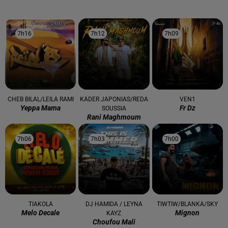
7h16
7h16
7h12
7h12
7h09
7h09
CHEB BILAL/LEILA RAMI
KADER JAPONIAS/REDA
VEN1
Yeppa Mama
Fr Dz
SOUSSIA
Rani Maghmoum
7h06
7h06
7h03
7h03
7h00
7h00
TIAKOLA
DJ HAMIDA / LEYNA
TIWTIW/BLANKA/SKY
Melo Decale
Mignon
KAYZ
Choufou Mali