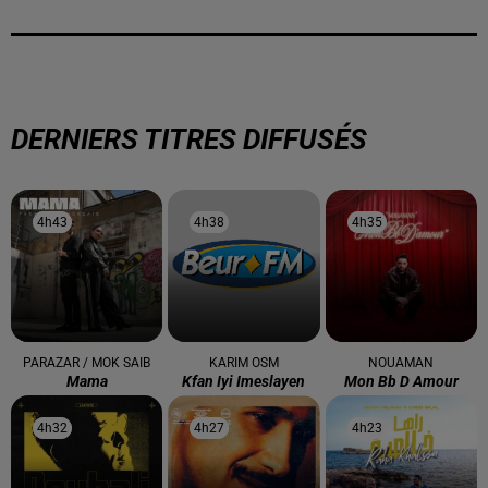
DERNIERS TITRES DIFFUSÉS
4h43
4h43
4h38
4h38
4h35
4h35
PARAZAR / MOK SAIB
KARIM OSM
NOUAMAN
Mama
Kfan Iyi Imeslayen
Mon Bb D Amour
4h32
4h32
4h27
4h27
4h23
4h23