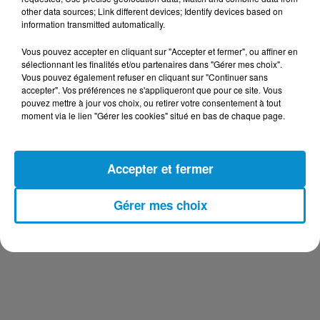
other data sources; Link different devices; Identify devices based on
information transmitted automatically.
Vous pouvez accepter en cliquant sur "Accepter et fermer", ou affiner en
CAFÉ DES ARTISTES DU 23-12-2020 : KARIMA
sélectionnant les finalités et/ou partenaires dans "Gérer mes choix".
NAYT
Vous pouvez également refuser en cliquant sur "Continuer sans
Café des Artistes
accepter". Vos préférences ne s'appliqueront que pour ce site. Vous
pouvez mettre à jour vos choix, ou retirer votre consentement à tout
moment via le lien "Gérer les cookies" situé en bas de chaque page.
Accepter et fermer
Gérer mes choix