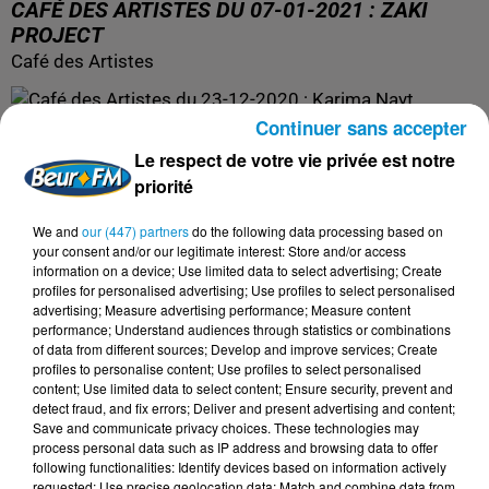
CAFÉ DES ARTISTES DU 07-01-2021 : ZAKI
PROJECT
Café des Artistes
Continuer sans accepter
Le respect de votre vie privée est notre
priorité
We and
our (447) partners
do the following data processing based on
your consent and/or our legitimate interest: Store and/or access
information on a device; Use limited data to select advertising; Create
profiles for personalised advertising; Use profiles to select personalised
advertising; Measure advertising performance; Measure content
performance; Understand audiences through statistics or combinations
of data from different sources; Develop and improve services; Create
profiles to personalise content; Use profiles to select personalised
content; Use limited data to select content; Ensure security, prevent and
detect fraud, and fix errors; Deliver and present advertising and content;
Save and communicate privacy choices. These technologies may
process personal data such as IP address and browsing data to offer
following functionalities: Identify devices based on information actively
requested; Use precise geolocation data; Match and combine data from