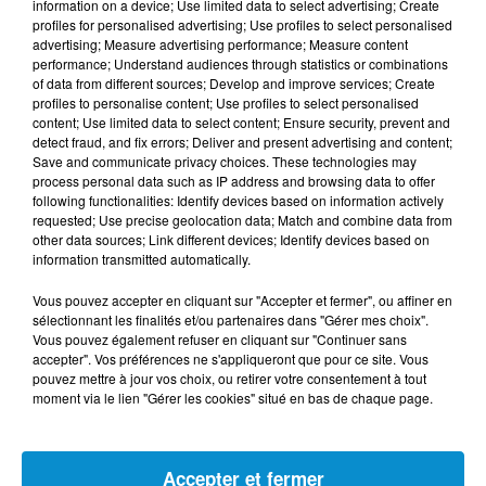
information on a device; Use limited data to select advertising; Create
profiles for personalised advertising; Use profiles to select personalised
FIL D'ACTUS
advertising; Measure advertising performance; Measure content
performance; Understand audiences through statistics or combinations
of data from different sources; Develop and improve services; Create
7 août 2026
profiles to personalise content; Use profiles to select personalised
L’inflation recule à 5,1 % en Tunisie !
content; Use limited data to select content; Ensure security, prevent and
detect fraud, and fix errors; Deliver and present advertising and content;
Save and communicate privacy choices. These technologies may
process personal data such as IP address and browsing data to offer
following functionalities: Identify devices based on information actively
requested; Use precise geolocation data; Match and combine data from
other data sources; Link different devices; Identify devices based on
5 août 2026
information transmitted automatically.
Visas français : l’Algérie décroche, le
Maroc et la Tunisie...
Vous pouvez accepter en cliquant sur "Accepter et fermer", ou affiner en
sélectionnant les finalités et/ou partenaires dans "Gérer mes choix".
Vous pouvez également refuser en cliquant sur "Continuer sans
accepter". Vos préférences ne s'appliqueront que pour ce site. Vous
pouvez mettre à jour vos choix, ou retirer votre consentement à tout
4 août 2026
moment via le lien "Gérer les cookies" situé en bas de chaque page.
152 Palestiniens tués en juillet, le bilan
mensuel le plus lourd de...
Accepter et fermer