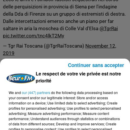
delle perquisizioni in provincia di Siena per l'indagine
della Dda di Firenze su un gruppo di estremisti di destra.
Dalle intercettazioni emerso anche un piano per far
saltare in aria la moschea di Colle Val d'Elsa
@TgrRai
pic.twitter.com/tnc4lkT2My
— Tgr Rai Toscana (@TgrRaiToscana)
November 12,
2019
Continuer sans accepter
Le respect de votre vie privée est notre
priorité
FIL D'ACTUS
We and
our (447) partners
do the following data processing based on
your consent and/or our legitimate interest: Store and/or access
7 août 2026
information on a device; Use limited data to select advertising; Create
L’inflation recule à 5,1 % en Tunisie !
profiles for personalised advertising; Use profiles to select personalised
advertising; Measure advertising performance; Measure content
performance; Understand audiences through statistics or combinations
of data from different sources; Develop and improve services; Create
profiles to personalise content; Use profiles to select personalised