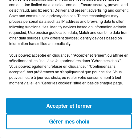
content; Use limited data to select content; Ensure security, prevent and
5 août 2026
detect fraud, and fix errors; Deliver and present advertising and content;
Visas français : l’Algérie décroche, le
Save and communicate privacy choices. These technologies may
Maroc et la Tunisie...
process personal data such as IP address and browsing data to offer
following functionalities: Identify devices based on information actively
requested; Use precise geolocation data; Match and combine data from
other data sources; Link different devices; Identify devices based on
information transmitted automatically.
4 août 2026
152 Palestiniens tués en juillet, le bilan
Vous pouvez accepter en cliquant sur "Accepter et fermer", ou affiner en
sélectionnant les finalités et/ou partenaires dans "Gérer mes choix".
mensuel le plus lourd de...
Vous pouvez également refuser en cliquant sur "Continuer sans
accepter". Vos préférences ne s'appliqueront que pour ce site. Vous
pouvez mettre à jour vos choix, ou retirer votre consentement à tout
moment via le lien "Gérer les cookies" situé en bas de chaque page.
4 août 2026
Mort de Cheikh F., l’enquête fragilise la
version policière !
Accepter et fermer
Gérer mes choix
3 août 2026
Le banc des Verts va changer de main