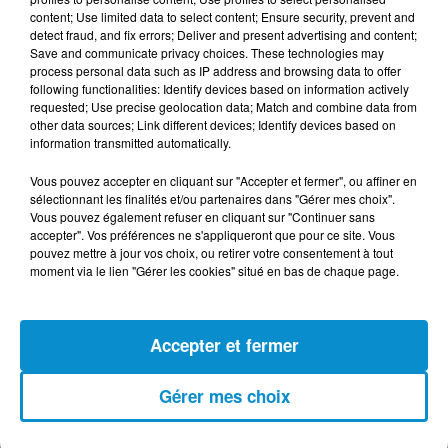
content; Use limited data to select content; Ensure security, prevent and
fois, l'arbre qui tombe fait plus de bruit que la forêt
detect fraud, and fix errors; Deliver and present advertising and content;
qui pousse. Ce que je constate, c'est
Save and communicate privacy choices. These technologies may
qu'aujourd'hui, ceux qui m'arrêtent dans la rue ne
process personal data such as IP address and browsing data to offer
following functionalities: Identify devices based on information actively
sont que des gens bienveillants".
requested; Use precise geolocation data; Match and combine data from
other data sources; Link different devices; Identify devices based on
RDV Vendredi...�x
#Mennel
#JPMJT
information transmitted automatically.
pic.twitter.com/Ut2YwfSlh1
Vous pouvez accepter en cliquant sur "Accepter et fermer", ou affiner en
— Mennel Official (@MennelOfficial)
7 mai 2018
sélectionnant les finalités et/ou partenaires dans "Gérer mes choix".
Vous pouvez également refuser en cliquant sur "Continuer sans
accepter". Vos préférences ne s'appliqueront que pour ce site. Vous
pouvez mettre à jour vos choix, ou retirer votre consentement à tout
moment via le lien "Gérer les cookies" situé en bas de chaque page.
FIL D'ACTUS
Accepter et fermer
7 août 2026
L’inflation recule à 5,1 % en Tunisie !
Gérer mes choix