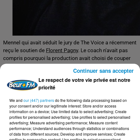
Mennel qui avait séduit le jury de The Voice a récemment
reçu le soutien de
Florent Pagny
. Le coach n'avait pas
compris pourquoi la production avait choisi de couper
ses prestations au montage.
Continuer sans accepter
"Cela m'a touché et j'apprécie qu'il ait tenu ses
Le respect de votre vie privée est notre
propos".
priorité
Enfin, elle est revenue sur la polémique qui l'a touché
We and
our (447) partners
do the following data processing based on
après son passage dans The Voice et relativise
your consent and/or our legitimate interest: Store and/or access
aujourd'hui les menaces qu'elle a reçu.
information on a device; Use limited data to select advertising; Create
profiles for personalised advertising; Use profiles to select personalised
"Je me dis toujours que derrière chaque mal, il y a
advertising; Measure advertising performance; Measure content
performance; Understand audiences through statistics or combinations
un bien. Finalement, il y avait un faible
of data from different sources; Develop and improve services; Create
pourcentage de détracteurs, mais comme chaque
profiles to personalise content; Use profiles to select personalised