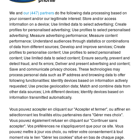
droits de l'Homme n'hésite pas à faire une brève
We and
our (447) partners
do the following data processing based on
apparition dans la rue pour soutenir le "Hirak ".
your consent and/or our legitimate interest: Store and/or access
Le 10 décembre 2019, alors que la présidentielle devait
information on a device; Use limited data to select advertising; Create
profiles for personalised advertising; Use profiles to select personalised
se tenir deux jours plus tard, il adhère, avec nombre de
advertising; Measure advertising performance; Measure content
personnalités et universitaires, au principe de "ne pas
performance; Understand audiences through statistics or combinations
of data from different sources; Develop and improve services; Create
empêcher ceux qui veulent voter de le faire".
profiles to personalise content; Use profiles to select personalised
content; Use limited data to select content; Ensure security, prevent and
Sa santé se déclinant, ses sorties publiques se sont
detect fraud, and fix errors; Deliver and present advertising and content;
taries, l'une des ultimes étant celle accordée à 97 ans, à
Save and communicate privacy choices. These technologies may
des médias nationaux, à l'occasion de la sortie de son
process personal data such as IP address and browsing data to offer
following functionalities: Identify devices based on information actively
dernier ouvrage "Mon testament pour les libertés": Un
requested; Use precise geolocation data; Match and combine data from
livre-témoin de la quintessence de son vécu de fervent
other data sources; Link different devices; Identify devices based on
information transmitted automatically.
engagé et du prix consenti pour la défense de causes
aussi justes que celles de l'émancipation de la femme et
Vous pouvez accepter en cliquant sur "Accepter et fermer", ou affiner en
la liberté d'expression.
sélectionnant les finalités et/ou partenaires dans "Gérer mes choix".
Vous pouvez également refuser en cliquant sur "Continuer sans
Natif, il y a un siècle, de la région de Ain El Hammam,
accepter". Vos préférences ne s'appliqueront que pour ce site. Vous
pouvez mettre à jour vos choix, ou retirer votre consentement à tout
dans le giron du majestueux Djurdjura en Kabylie, le
moment via le lien "Gérer les cookies" situé en bas de chaque page.
défunt sera inhumé lundi au cimetière de Ben Aknoun