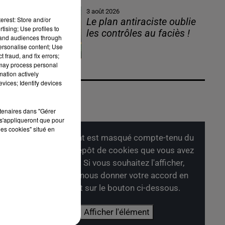
3 août 2026
erest: Store and/or
r
Le plan antiraciste oublie
tising; Use profiles to
les contrôles au faciès !
tand audiences through
personalise content; Use
 fraud, and fix errors;
 may process personal
mation actively
vices; Identify devices
rtenaires dans "Gérer
s'appliqueront que pour
les cookies" situé en
Cet élément est masqué compte-tenu du
refus du dépôt de cookies que vous avez
exprimé. Si vous souhaitez l'afficher,
merci de nous donner votre accord en
cliquant sur le bouton ci-dessous.
Afficher l'élément