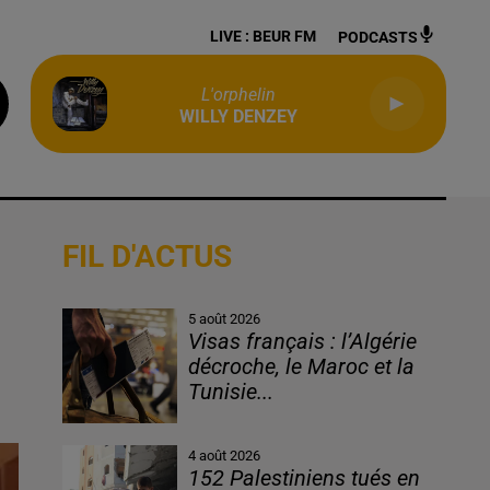
LIVE :
BEUR FM
PODCASTS
L'orphelin
WILLY DENZEY
FIL D'ACTUS
5 août 2026
Visas français : l’Algérie
décroche, le Maroc et la
Tunisie...
4 août 2026
152 Palestiniens tués en