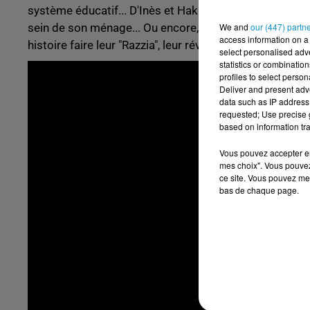
système éducatif... D'Inès et Hakim, adolescente et je
We and
our (447) partn
sein de son ménage... Ou encore, Joseph, restaurateur 
access information on a 
histoire faire leur "Razzia", leur révolution.
select personalised ad
statistics or combinatio
profiles to select person
Deliver and present adv
data such as IP address 
requested; Use precise g
based on information tra
Vous pouvez accepter en 
mes choix". Vous pouvez
ce site. Vous pouvez met
bas de chaque page.