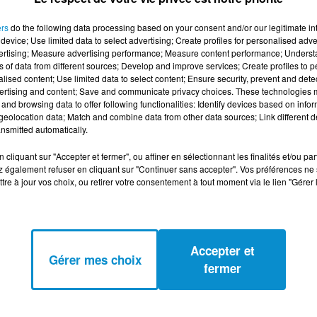
une gamin confrontés à la société... Salima, malheureuse au
ers
do the following data processing based on your consent and/or our legitimate int
juif confronté à l'antisémitisme. Tous vont, chacun avec leu
device; Use limited data to select advertising; Create profiles for personalised adver
vertising; Measure advertising performance; Measure content performance; Unders
ns of data from different sources; Develop and improve services; Create profiles to 
alised content; Use limited data to select content; Ensure security, prevent and detect
ertising and content; Save and communicate privacy choices. These technologies
and browsing data to offer following functionalities: Identify devices based on infor
eolocation data; Match and combine data from other data sources; Link different de
nsmitted automatically.
cliquant sur "Accepter et fermer", ou affiner en sélectionnant les finalités et/ou pa
 également refuser en cliquant sur "Continuer sans accepter". Vos préférences ne 
tre à jour vos choix, ou retirer votre consentement à tout moment via le lien "Gérer 
Accepter et
Gérer mes choix
fermer