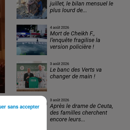
juillet, le bilan mensuel le
plus lourd de...
4 août 2026
Mort de Cheikh F.,
l’enquête fragilise la
version policière !
3 août 2026
Le banc des Verts va
changer de main !
3 août 2026
Après le drame de Ceuta,
uer sans accepter
des familles cherchent
encore leurs...