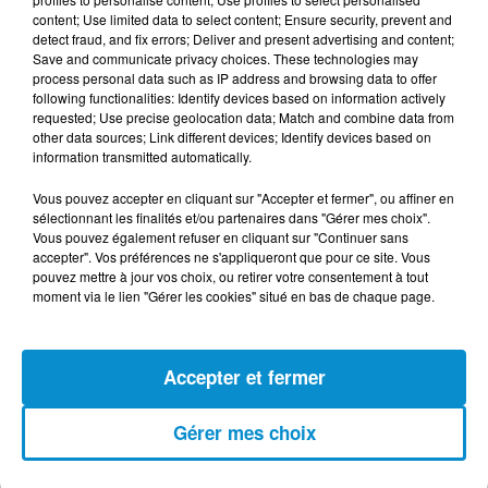
au visage et sur le corps."
content; Use limited data to select content; Ensure security, prevent and
detect fraud, and fix errors; Deliver and present advertising and content;
Le journaliste Anis Chelouche a indiqué à Amnesty
Save and communicate privacy choices. These technologies may
process personal data such as IP address and browsing data to offer
International que la police lui avait asséné des coups de
following functionalities: Identify devices based on information actively
matraque alors qu’il couvrait les manifestations, ce qui
requested; Use precise geolocation data; Match and combine data from
other data sources; Link different devices; Identify devices based on
lui avait provoqué des ecchymoses aux bras et aux
information transmitted automatically.
jambes. Il leur avait montré sa carte de presse mais cela
n’avait fait, semble-t-il, qu’accentuer leur colère. Un
Vous pouvez accepter en cliquant sur "Accepter et fermer", ou affiner en
sélectionnant les finalités et/ou partenaires dans "Gérer mes choix".
policier lui a dit de ne publier sur les réseaux sociaux
Vous pouvez également refuser en cliquant sur "Continuer sans
aucune vidéo montrant du sang.
accepter". Vos préférences ne s'appliqueront que pour ce site. Vous
pouvez mettre à jour vos choix, ou retirer votre consentement à tout
Sur des images alarmantes filmées pendant la
moment via le lien "Gérer les cookies" situé en bas de chaque page.
manifestation du 30 avril qui circulent en ligne, on voit
des policiers battre et traîner à terre des manifestants.
Sur l’une des vidéos (consultable ci-dessous), un cordon
Accepter et fermer
de police avance vers un groupe de manifestants pour
les repousser. Alors que ces personnes n’opposent
Gérer mes choix
aucune résistance, la police lance une charge au moyen
de matraques, les obligeant à prendre la fuite.