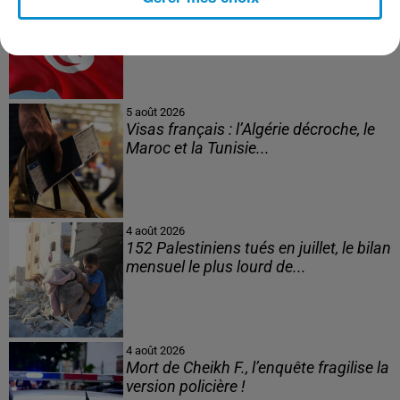
L’inflation recule à 5,1 % en Tunisie !
5 août 2026
Visas français : l’Algérie décroche, le
Maroc et la Tunisie...
4 août 2026
152 Palestiniens tués en juillet, le bilan
mensuel le plus lourd de...
4 août 2026
Mort de Cheikh F., l’enquête fragilise la
version policière !