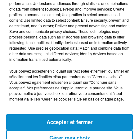
performance; Understand audiences through statistics or combinations
dire aux routiers qui rentraient dans sa buvette qu'on
of data from different sources; Develop and improve services; Create
faisait un film sur elle. Très impliqué, c'est elle qui a
profiles to personalise content; Use profiles to select personalised
proposé au réalisateur certaines séquences, elle savait
content; Use limited data to select content; Ensure security, prevent and
detect fraud, and fix errors; Deliver and present advertising and content;
ce qu'il devait filmer.
Save and communicate privacy choices. These technologies may
process personal data such as IP address and browsing data to offer
Elle a assisté à l'avant-première du film à Alger, mais
following functionalities: Identify devices based on information actively
pendant la projection elle appelait des amis et des
requested; Use precise geolocation data; Match and combine data from
clients pour leur dire que son film passait au cinéma et
other data sources; Link different devices; Identify devices based on
information transmitted automatically.
prendre des nouvelles de son chat.
Vous pouvez accepter en cliquant sur "Accepter et fermer", ou affiner en
Le film a reçu le Léopard du Meilleur Réalisateur
sélectionnant les finalités et/ou partenaires dans "Gérer mes choix".
émergent au Festival international du film de Locarno,
Vous pouvez également refuser en cliquant sur "Continuer sans
dans la Compétition Cinéaste du présent.
accepter". Vos préférences ne s'appliqueront que pour ce site. Vous
pouvez mettre à jour vos choix, ou retirer votre consentement à tout
moment via le lien "Gérer les cookies" situé en bas de chaque page.
FIL D'ACTUS
Accepter et fermer
Gérer mes choix
7 août 2026