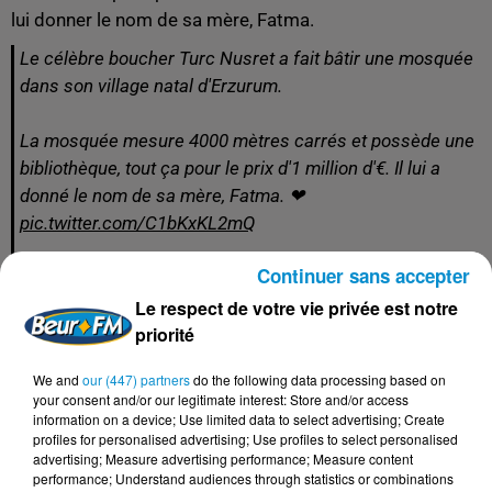
lui donner le nom de sa mère, Fatma.
Le célèbre boucher Turc Nusret a fait bâtir une mosquée
dans son village natal d'Erzurum.
La mosquée mesure 4000 mètres carrés et possède une
bibliothèque, tout ça pour le prix d'1 million d'€. Il lui a
donné le nom de sa mère, Fatma. ❤
pic.twitter.com/C1bKxKL2mQ
— Salaime Rami (@jeru_saleem)
14 juin 2018
Continuer sans accepter
Le respect de votre vie privée est notre
priorité
FIL D'ACTUS
We and
our (447) partners
do the following data processing based on
your consent and/or our legitimate interest: Store and/or access
information on a device; Use limited data to select advertising; Create
7 août 2026
profiles for personalised advertising; Use profiles to select personalised
L’inflation recule à 5,1 % en Tunisie !
advertising; Measure advertising performance; Measure content
performance; Understand audiences through statistics or combinations