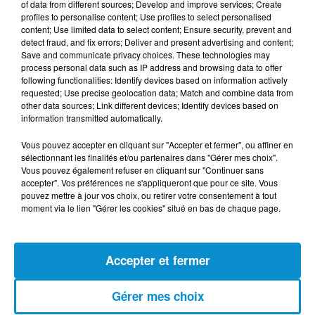
of data from different sources; Develop and improve services; Create
profiles to personalise content; Use profiles to select personalised
content; Use limited data to select content; Ensure security, prevent and
detect fraud, and fix errors; Deliver and present advertising and content;
Save and communicate privacy choices. These technologies may
5 août 2026
process personal data such as IP address and browsing data to offer
Visas français : l’Algérie décroche, le
following functionalities: Identify devices based on information actively
Maroc et la Tunisie...
requested; Use precise geolocation data; Match and combine data from
other data sources; Link different devices; Identify devices based on
information transmitted automatically.
Vous pouvez accepter en cliquant sur "Accepter et fermer", ou affiner en
4 août 2026
sélectionnant les finalités et/ou partenaires dans "Gérer mes choix".
152 Palestiniens tués en juillet, le bilan
Vous pouvez également refuser en cliquant sur "Continuer sans
mensuel le plus lourd de...
accepter". Vos préférences ne s'appliqueront que pour ce site. Vous
pouvez mettre à jour vos choix, ou retirer votre consentement à tout
moment via le lien "Gérer les cookies" situé en bas de chaque page.
4 août 2026
Mort de Cheikh F., l’enquête fragilise la
Accepter et fermer
version policière !
Gérer mes choix