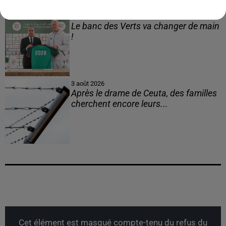
3 août 2026
Le banc des Verts va changer de main
!
3 août 2026
Après le drame de Ceuta, des familles
cherchent encore leurs...
Cet élément est masqué compte-tenu du refus du