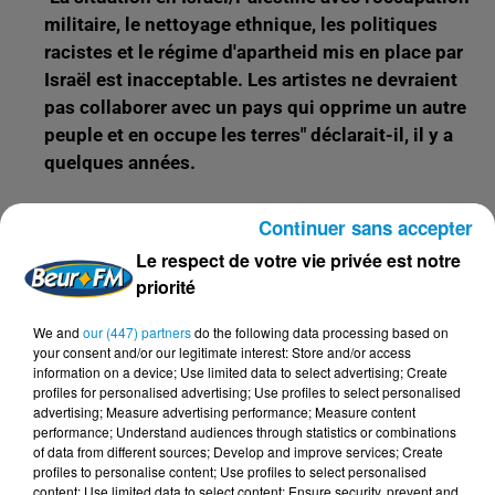
militaire, le nettoyage ethnique, les politiques
racistes et le régime d'apartheid mis en place par
Israël est inacceptable. Les artistes ne devraient
pas collaborer avec un pays qui opprime un autre
peuple et en occupe les terres" déclarait-il, il y a
quelques années.
Continuer sans accepter
Le respect de votre vie privée est notre
FIL D'ACTUS
priorité
We and
our (447) partners
do the following data processing based on
14h06
your consent and/or our legitimate interest: Store and/or access
CAN féminine, l’Algérie et le Maroc à
information on a device; Use limited data to select advertising; Create
une marche de la finale !
profiles for personalised advertising; Use profiles to select personalised
advertising; Measure advertising performance; Measure content
performance; Understand audiences through statistics or combinations
of data from different sources; Develop and improve services; Create
profiles to personalise content; Use profiles to select personalised
13h20
content; Use limited data to select content; Ensure security, prevent and