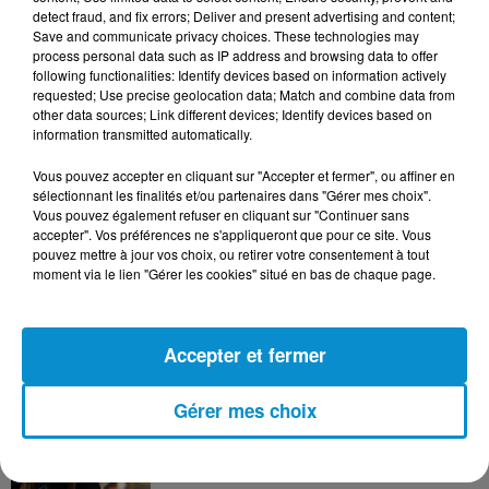
Les échanges entre la France et
detect fraud, and fix errors; Deliver and present advertising and content;
l’Algérie tombent à 8,9 milliards...
Save and communicate privacy choices. These technologies may
process personal data such as IP address and browsing data to offer
following functionalities: Identify devices based on information actively
requested; Use precise geolocation data; Match and combine data from
other data sources; Link different devices; Identify devices based on
information transmitted automatically.
11h54
MRE, le grand virage que prépare le
Vous pouvez accepter en cliquant sur "Accepter et fermer", ou affiner en
Maroc !
sélectionnant les finalités et/ou partenaires dans "Gérer mes choix".
Vous pouvez également refuser en cliquant sur "Continuer sans
accepter". Vos préférences ne s'appliqueront que pour ce site. Vous
pouvez mettre à jour vos choix, ou retirer votre consentement à tout
moment via le lien "Gérer les cookies" situé en bas de chaque page.
7 août 2026
L’inflation recule à 5,1 % en Tunisie !
Accepter et fermer
Gérer mes choix
5 août 2026
Visas français : l’Algérie décroche, le
Maroc et la Tunisie...