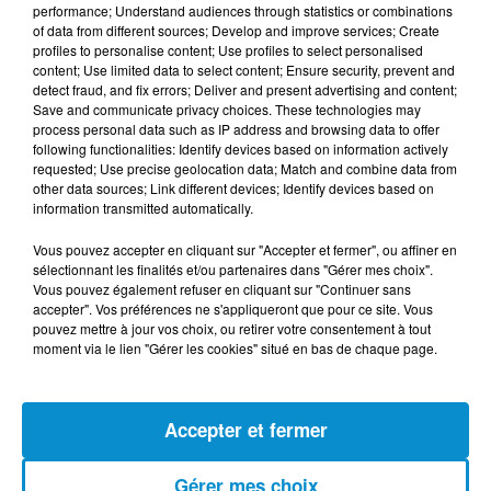
performance; Understand audiences through statistics or combinations
le colorer légèrement, remettre la joue de boeuf, ajouter
of data from different sources; Develop and improve services; Create
profiles to personalise content; Use profiles to select personalised
l’ail pressé, le piment et la pulpe de tomate, verser de
content; Use limited data to select content; Ensure security, prevent and
l’eau à hauteur, ajouter le cube de bouillon, les carottes et
detect fraud, and fix errors; Deliver and present advertising and content;
les poivrons, couvrir et laisser mijoter 45-50 minutes.
Save and communicate privacy choices. These technologies may
process personal data such as IP address and browsing data to offer
Ajouter les haricots rouges, saler et poivrer si besoin,
following functionalities: Identify devices based on information actively
requested; Use precise geolocation data; Match and combine data from
verser quelques gouttes de sauce pimentée et
other data sources; Link different devices; Identify devices based on
poursuivre la cuisson 15 minutes en mélangeant
information transmitted automatically.
régulièrement, ajouter le maïs 5 minutes avant la fin de la
Vous pouvez accepter en cliquant sur "Accepter et fermer", ou affiner en
cuisson en mélangeant délicatement. Servir la joue de
sélectionnant les finalités et/ou partenaires dans "Gérer mes choix".
boeuf à la mexicaine décorée de coriandre finement
Vous pouvez également refuser en cliquant sur "Continuer sans
ciselée.
accepter". Vos préférences ne s'appliqueront que pour ce site. Vous
pouvez mettre à jour vos choix, ou retirer votre consentement à tout
moment via le lien "Gérer les cookies" situé en bas de chaque page.
FIL D'ACTUS
Accepter et fermer
Gérer mes choix
7 août 2026