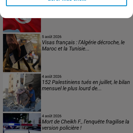
L’inflation recule à 5,1 % en Tunisie !
5 août 2026
Visas français : l’Algérie décroche, le
Maroc et la Tunisie...
4 août 2026
152 Palestiniens tués en juillet, le bilan
mensuel le plus lourd de...
4 août 2026
Mort de Cheikh F., l’enquête fragilise la
version policière !